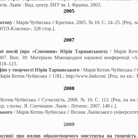
ів. Львів : Вид. центр ЛНУ ім. І. Франка, 2003.
2005
потопу
/
Марія Чубінська
// Критика. 2005. № 10. С. 24
–
25. [
Рец. н
НТЛ-Класика», 328 стор.
]
.
200
7
кої поезії (про «Спомини» Юрія Тарнавського)
/
Марія Котик
2007. Вип. 39: Матеріали Міжнародної наукової конференції «Ак
 118–123.
афію у творчості Юрія Тарнавського
/
Марія Котик-Чубінська // 
Марія Котик-Чубінська //
URL
: http://www.litakcent. [Рец. на
кн.: 
2008
 Котик-Чубінська
//
Сучасність. 2008. № 10. C. 112. [Рец. на
кн.
р. з
польс. Я. Сенчишин. Львів : Літопис, 2007. 148 с.
].
ського
/
Марія Котик-Чубінська
//
Вісник Львівського університету
2009
ективі: про вплив образотворчого мистецтва на творчіст