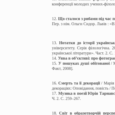
конференції молодих учених-філолог
12.
Що сталося з рибами під час 
Пер
.
з
нім
.
Ольги Сидор. Львів : «В
13
.
Нотатки до історії українсь
університету. Серія філологічна. 
української літератури». Част. 2. С.
14.
Уява в об’єктиві: про фотогр
15.
У пошуках душі обітованої
/
Факт, 2008].
16
.
Смерть та її декорації
/
Марія
декораціях: Оповідання, повість
/
Пе
17
.
Музика в поезії Юрія Тарнав
Ч. 2. С. 259
–
267
.
18.
Світ в образотворчій персп