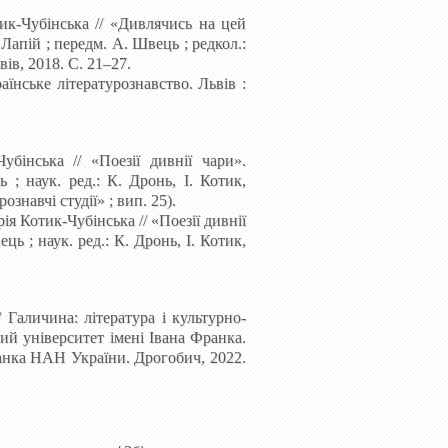
ик-Чубінська
//
«Дивлячись на цей
Лапій
; передм. А.
Швець
; редкол.:
ів, 2018. С.
21–27.
раїнське літературознавство. Львів
:
убінська // «Поезії дивнії чари».
ь
; наук.
ред.: К. Дронь, І. Котик,
рознавчі студії»
; вип.
25).
ія Котик-Чубінська
// «Поезії дивнії
ць ; наук. ред.: К. Дронь, І. Котик,
// Галичина: література і культурно-
ий університет імені Івана
Франка.
нка НАН України. Дрогобич, 2022.