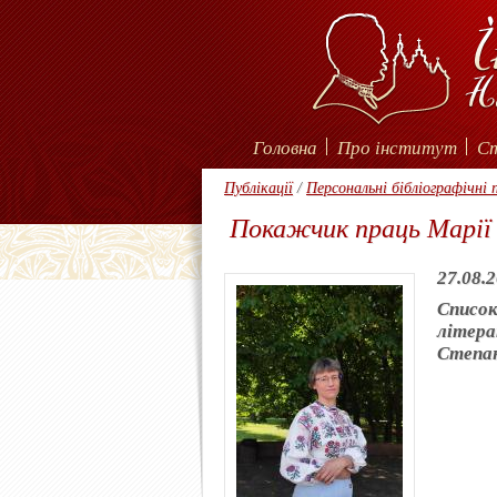
Головна
Про інститут
С
Публікації
/
Персональні бібліографічні
Покажчик праць Мар
27.08.
Список
літера
Степа