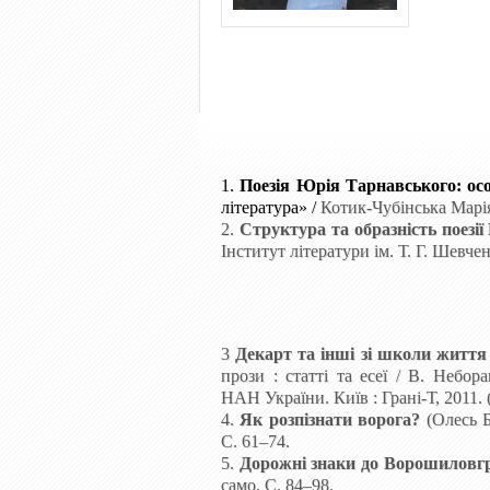
1.
Поезія Юрія Тарнавського: осо
література»
/
Котик-Чубінська Марі
2.
Структура та образність поезі
Інститут літератури ім. Т. Г. Шевчен
3
Декарт та інші зі школи життя
прози : статті та есеї / В. Небор
НАН України. Київ
: Грані-Т, 2011.
4.
Як розпізнати ворога?
(Олесь Б
С. 61–74.
5.
Дорожні знаки до Ворошиловг
само. С. 84–98.