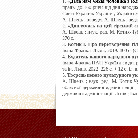
1.
«Дала нам Чехія чоловіка з зо
праць: до 160-річчя від дня наро
Союз Українок України
; Українськ
А. Швець
; передм. А. Швець
; редк
2.
«Дивлячись на цей гірський св
А.
Швець
; наук. ред. М.
Котик-Чуб
370
с.
3.
Котик
І. Про перетворення тіл
Івана
Франка. Львів, 2019. 400
с. (
4.
Будитель нашого народного ду
Івана
Франка НАН
України
; відп.
та ін. Львів, 2022. 226 с. + 12 с. іл.
5.
Творець нового культурного ук
А. Швець
; наук.
ред. М. Котик-Чу
обласної державної адміністрації 
державної адміністрації. Львів ; Іва