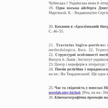
Чубінська // Українська мова й літе
19
.
Одна восьма айсберга Дмит
Маргіналії. К.
: Видавництво Сергія
20.
Кохання в «Ідеалізованій біог
С. 46–55.
21.
Tractatus logiсo-poeticus:
methodologica.
Вип. 32. Терноп
22.
Структурні особливості поез
Випуск
6. Львів
: Інститут україно
23. Центр і периферія в літературі /
24.
Поезія релігійна і
парадоксал
на
кн.: Ян
Твардовський
. Ще одна 
25.
Час та
свідомість у новелах Н
novelah-niny-bichuji
.
[
Рец. на
кн.: Ні
26.
Кінематографічна проекція п