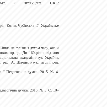
ька
// ЛітАкцент. URL:
рія
Котик-Чубінська // Українське
 «Йшла не тільки з духом часу, але й
ових праць. До 160-річчя від дня
ціональна академія наук України,
 ред. А. Швець; наук. та літ. ред.
а
// Педагогічна думка. 2015. № 4.
едагогічна думка. 2016. № 3. С. 10–