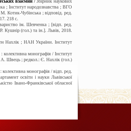
чеських взаємин
/
Збірник наукових
ка
; Інститут народознавства
; ВГО
: М. Котик-Чубінська
; відповід. ред.
7. 218 с.
вариство ім.
Шевченка
; [відп. ред.
Р.
Кушнір
(гол.) та ін.]. Львів, 2018.
ген Нахлік
; НАН
України. Інститут
: колективна монографія
/ Інститут
 А.
Швець ; редкол.: Є. Нахлік
(гол.)
: колективна монографія
/ відп.
ред.
артамент освіти і науки Львівської
ькістю Івано-Франківської обласної