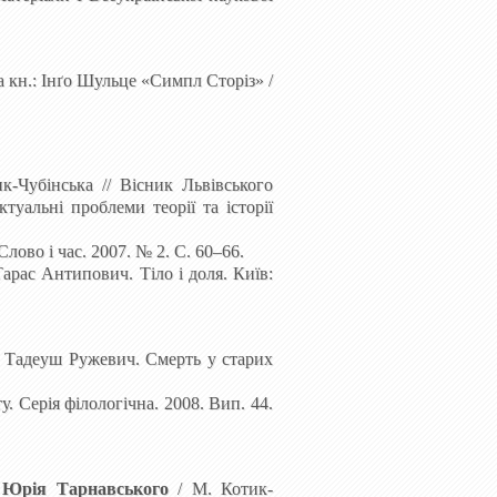
а кн.: Інґо Шульце «Симпл Сторіз»
/
-Чубінська // Вісник Львівського
туальні проблеми теорії та історії
Слово і час. 2007. № 2. С. 60–66.
Тарас Антипович. Тіло і доля. Київ:
: Тадеуш Ружевич. Смерть у старих
. Серія філологічна. 2008. Вип. 44.
ь Юрія Тарнавського
/ М. Котик-