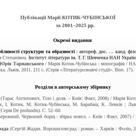
Публікації Марії КОТИК-ЧУБІНСЬКОЇ
за 2001–2025 рр.
Окремі видання
бливості структури та образності
: автореф. дис. … канд. філо
я Степанівна.
Інститут літератури ім. Т. Г. Шевченка НАН України.
ї Юрія Тарнавського
/ Марія Котик-Чубінська : монографія / НА
ка. Львів, 2011. 211 с. (Серія «Літературознавчі студії». Вип. 17).
Розділи в авторському збірнику
(Тарас Антипович. Тіло і доля. – Київ: Факт, 2008) / Марія Кот
ак, І. Котик, М. Котик-Чубінська, М. Барабаш, К. Левків ; Льві
(Серія De profundis).
С. 52–60.
ережний. Червоний борщ : збірка новел. – Київ : Факт, 2007)
/
рада
(Сергій Жадан. Ворошиловград : роман. – Харків : Фоліо, 20