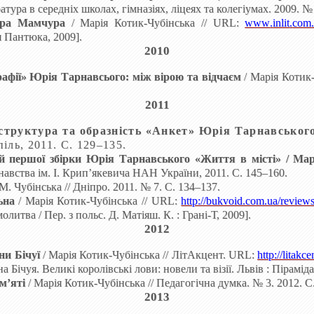
ратура в середніх школах, гімназіях, ліцеях та колегіумах.
2009. №
ра
Мамчура
/
Марія
Котик-Чубінська
//
URL
:
www
.
inlit
.
com
 Пантюка, 2009].
201
0
рафії» Юрія
Тарнавсього: між вірою та відчаєм
/
Марія
Котик-
2011
 структура та
образність «Анкет»
Юрія
Тарнавськог
іль, 2011. С. 129–135.
ій першої збірки Юрія
Тарнавського «Життя в
місті»
/
Мар
знавства ім. І. Крип’якевича НАН
України, 2011. С. 145–160.
 М
.
Чубінська // Дніпро. 2011. № 7. С. 134–137.
ьна
/ Марія
Котик-Чубінська
// URL:
http://bukvoid.com.ua/review
молитва
/ Пер. з польс. Д. Матіяш. К.
: Грані-Т, 2009
].
201
2
іни
Бічуї
/
Марія
Котик-Чубінська
// ЛітАкцент. URL:
http://litak
на
Бічуя
. Великі королівські лови: новели та
візії. Львів : Піраміда
ам’яті
/ Марія Котик-Чубінська // Педагогічна думка. № 3. 2012. С
201
3