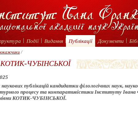
труктура
Події
Видання
Публікації
Документи
Біб
 покажчики
/
ії КОТИК-ЧУБІНСЬКОЇ
2025
 наукових публікацій кандидатки філологічних наук, науков
турного процесу та компаративістики Інституту Івана
нівни КОТИК-ЧУБІНСЬКОЇ.