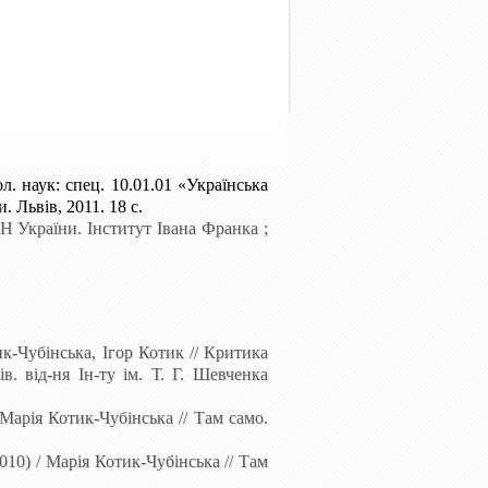
л. наук: спец. 10.01.01
«Українська
 Львів, 2011. 18 с.
Н України. Інститут Івана Франка ;
ик-Чубінська, Ігор Котик // Критика
в. від-ня Ін-ту ім. Т. Г. Шевченка
Марія Котик-Чубінська // Там само.
10) / Марія Котик-Чубінська // Там