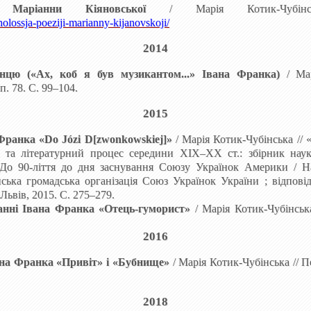
ї Маріанни Кіяновської
/
Марія
Котик-Чубінс
holossja-poeziji-marianny-kijanovskoji/
201
4
анцю («Ах, коб я був музикантом...» Івана Франка)
/
Ма
п.
78. С.
99–104.
201
5
Франка «Do Józi D[zwonkowskiej]»
/
Марія
Котик-Чубінська
//
 та літературний процес середини ХІХ‒ХХ ст.: збірник наук
 До 90-ліття до дня заснування Союзу Українок Америки / На
ська громадська організація Союз Українок України ; відповід.
ьвів, 2015. С. 275–279.
анні Івана Франка «Отець-гуморист»
/
Марія
Котик-Чубінськ
201
6
вана Франка «Привіт» і «Бубнище»
/
Марія
Котик-Чубінська // П
201
8