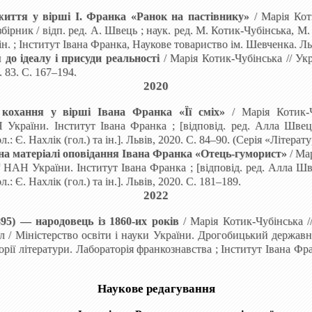
життя у
вірші І. Франка «Ранок на пастівнику»
/
Марія
Кот
бірник / відп.
ред. А.
Швець
; наук. ред. М.
Котик-Чубінська, М.
ін.
; Інститут Івана Франка, Наукове товариство ім.
Шевченка. Льв
до ідеалу і присуди реальності
/
Марія
Котик-Чубінська
// Ук
.
83. С.
167–194.
20
20
 кохання у вірші Івана Франка «Її сміх»
/
Марія Котик-Ч
Н України. Інститут Івана
Франка ; [відповід.
ред. Алла Швец
ол.: Є. Нахлік
(гол.) та
ін.
].
Львів, 2020. С.
84–90. (Серія «Літерату
на матеріалі оповідання Івана Франка «Отець-гуморист»
/
Мар
 / НАН України. Інститут Івана
Франка ; [відповід. ред. Алла Шве
ол.: Є. Нахлік
(гол.) та ін.
].
Львів, 2020. С. 181–189.
20
22
895)
—
народовець із 1860-их
років
/
Марія
Котик-Чубінська
л
/ Міністерство освіти і науки України. Дрогобицький державн
еорії літератури. Лабораторія франкознавства
; Інститут Івана
Фра
Наукове редагування