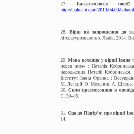
27.
Багатоголосся поезі
http://litakcent.com/2013/04/03/bahato
28.
Вірш як запрошення до
т
літературознавство. Львів, 2014. Ви
29
.
Мова кохання у вірші Івана 
перед ним» : Наталія Кобринська
народження Наталії Кобринської.
Інститут Івана Франка ; Всеукраїн
М. Легкий, О. Мельник, А. Швець. Л
30
.
Сили протистояння в оповід
С. 39–45.
31.
Ода до
Підгір’я: про вірші І
14.