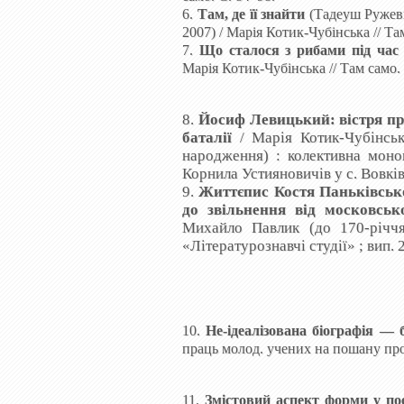
6.
Там, де її знайти
(Тадеуш Ружеви
2007) / Марія Котик-Чубінська // Та
7.
Що сталося з рибами під час
Марія Котик-Чубінська // Там само.
8.
Йосиф
Левицький: вістря пра
баталії
/
Марія
Котик-Чубінсь
народження)
: колективна моно
Корнила Устияновичів у с. Вовків.
9
.
Життєпис Костя Паньківсько
до звільнення від московськ
Михайло Павлик (до 170-річчя 
«Літературознавчі студії» ; вип. 
10.
Не-ідеалізована біографія —
праць молод. учених на пошану проф
11.
Змістовий аспект форми у по