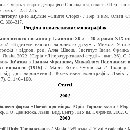
ч. Смерть у старих декораціях: Оповідання, повість
/
Пер. з
пол
м само. С. 233–235.
 потопу?
(
Інґо Шульце
«Симпл Сторіз»
/
Пер
.
з
нім
.
Ольги Си
 С. 308–317.
Розділи в колективних монографіях
вописного питання у Галичині 30-х – 40-х років ХІХ ст.
ка
// «Будитель нашого народного духу» : Микола Устиян
графія / відпов. ред. Алла Швець. Інститут Івана Франк
 Львів, 2022. (Серія «Літературознавчі студії» ; вип. 26). С.
го. Зв
’
язки з Іваном Франком, Михайлом Павликом: від 
ої кормиги (1916)
/
Марія
Котик-Чубінська
// Творець
від дня народження). Колективна монографія. Львів ; 
27). С. 146–180.
Статті
2002
 болюча форма «Поезій про ніщо» Юрія Тарнавського
/
Марі
. І. О. Денисюка. Львів: Вид. центр ЛНУ ім. І. Франка, 2002. С.
2003
езії Юрія Тарнавського
/
Марія Чубінська
//
Vivat
Academia
: М