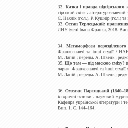
32.
Казки і
правда підгірського 
гірський світ»
: літературознавчий з
Є.
Нахлік
(гол.), Р.
Кушнір
(гол.) та
33.
Остап Терлецький: прагнення 
ЛНУ імені Івана Франка, 2018. Вип
34.
Метаморфози нерозділеного
Франкознавчі та інші студії / НА
М. Лапій
; передм. А. Швець
; редк
35.
Що там — під маскою сміху? (
чари». Франкознавчі та інші студії
М. Лапій ; передм. А. Швець
; редк
36.
Омелян Партицький (1840–1
історичні основи : науковий журна
Кафедра української літератури і т
Вип. 1. С. 144–164.