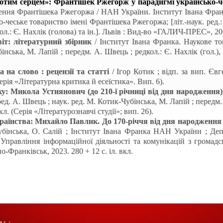
лотим серцем»: Франтішек Ржегорж у парадигмі українсько-
дження Франтішека Ржегоржа
/ НАН України. Інститут Івана
Фран
о-чеське товариство імені
Франтішека Ржегоржа; [літ.-наук. ред.
ол.: Є. Нахлік (голова) та ін.]. Львів
: Вид-во «ГАЛИЧ-ПРЕС», 201
іт: літературний збірник
/
Інститут Івана Франка. Наукове то
інська, М.
Лапій
; передм. А.
Швець
; редкол.: Є.
Нахлік
(гол.), 
а на слово
: рецензії та статті
/ Ігор
Котик
; відп. за вип. Єв
Серія «Літературна критика й есеїстика». Вип.
6).
ху: Микола
Устиянович (до 210-ї річниці від дня народження)
 ред. А. Швець
; наук. ред. М. Котик-Чубінська, М. Лапій ; передм.
 вкл. (Серія «Літературознавчі студії»; вип. 26).
раїнства: Михайло Павлик. До 170-річчя від дня народження
бінська, О. Салій
; Інститут Івана
Франка НАН
України ; Деп
; Управління інформаційної діяльності та комунікацій з громадс
но-Франківськ, 2023. 280 + 12 c. іл.
вкл.