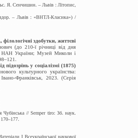
ьс. Я. Сенчишин. – Львів : Літопис,
дор. – Львів : «ВНТЛ-Класика»)
/
, філологічні здобутки, життєві
ович (до 210-ї річниці від дня
а НАН
України; Музей Миколи і
 98–121.
підозрінь у соціалізмі (1875)
 нового культурного українства:
Івано-Франківськ, 2023. (Серія
я Чубінська
//
Semper
tiro
:
Зб. наук.
 170–177.
атеріали І Всеукраїнської наукової