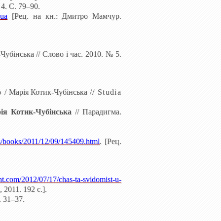
4. С. 79–90.
.
ua
[Рец. на
кн.: Дмитро
Мамчур.
Чубінська
// Слово і час. 2010. № 5.
о
/
Марія
Котик-Чубінська
//
Studia
ія Котик-Чубінська
// Парадигма.
s/books/2011/12/09/145409.html
.
[
Рец.
cent.com/2012/07/17/chas-ta-svidomist-u-
, 2011. 192 с.
].
. 31–37.