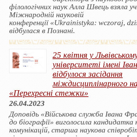
філологічних наук Алла Швець взяла уч
Міжнародній науковій
конференції «Ukrainistyka: wczoraj, dziś,
відбулася в Познані.
25 квітня у Львівськом
університеті імені Іва
відбулося засідання
міждисциплінарного на
«Перехресні стежки»
26.04.2023
Доповідь «Військова служба Івана Фр
до біографії» виголосила кандидатка н
комунікацій, старша наукова співробі