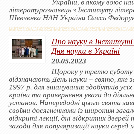
України, в якому воює на
літературознавець з Інституту літерат
Шевченка НАН України Олесь Федорук
Про науку в Інституті
Дня науки в Україні
20.05.2023
Щороку у третю суботу 
відзначають День науки – свято, яке 
1997 р. для вшанування здобутків усіх
країни та привернення уваги до діяльн
установ. Напередодні цього свята зав
своїми досягненнями із широким зага
відкриті лекції, дні відкритих дверей 
заходи для популяризації науки серед м