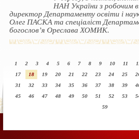
НАН України з робочим в
директор Департаменту освіти і наук
Олег ПАСКА та спеціаліст Департаме
богослов’я Ореслава ХОМИК.
1
2
3
4
5
6
7
8
9
10
11
1
17
18
19
20
21
22
23
24
25
2
31
32
33
34
35
36
37
38
39
4
45
46
47
48
49
50
51
52
53
5
59