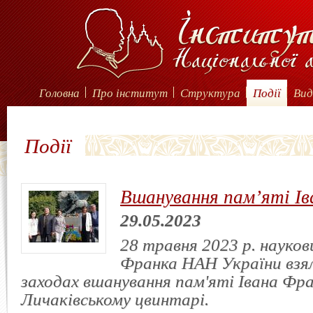
Головна
Про інститут
Структура
Події
Вид
Події
Вшанування пам’яті І
29.05.2023
28 травня 2023 р. науков
Франка НАН України взял
заходах вшанування пам'яті Івана Фра
Личаківському цвинтарі.