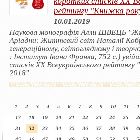
коротких списків ХХ В
рейтингу "Книжка року
10.01.2019
Наукова монографія Алли ШВЕЦЬ "Жі
Аріадни: Життєвий світ Наталії Кобр
генераційному, світоглядному і творчо
: Інститут Івана Франка, 752 с.) уві
списків ХХ Всеукраїнського рейтингу 
2018"
1
2
3
4
5
6
7
8
9
10
11
1
17
18
19
20
21
22
23
24
25
2
31
32
33
34
35
36
37
38
39
4
45
46
47
48
49
50
51
52
53
5