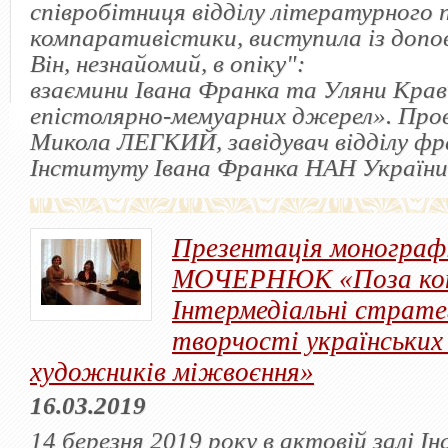
співробітниця відділу літературного 
компаративістики, виступила із допо
Він, незнайомий, в опіку":
взаємини Івана Франка та Уляни Кравч
епістолярно-мемуарних джерел». Пров
Микола ЛЕГКИЙ, завідувач відділу ф
Інституту Івана Франка НАН України
Презентація монографі
МОЧЕРНЮК «Поза ко
Інтермедіальні страте
творчості українських
художників міжвоєння»
16.03.2019
14 березня 2019 року в актовій залі І