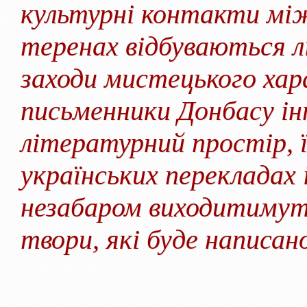
культурні контакти між
теренах відбуваються л
заходи мистецького хар
письменники Донбасу ін
літературний простір, ї
українських перекладах 
незабаром виходитимуть 
твори, які буде написан