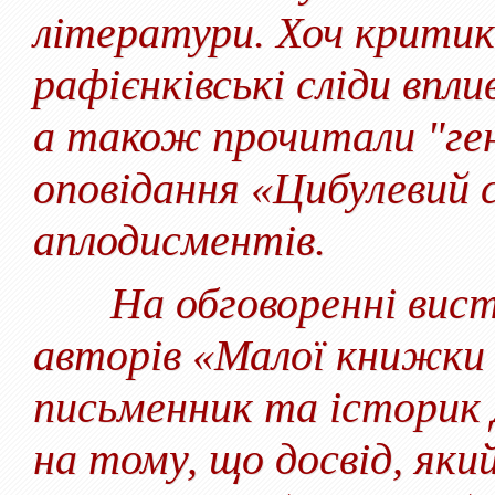
літератури. Хоч критик
рафієнківські сліди впли
а також прочитали "ген
оповідання «Цибулевий с
аплодисментів.
На обговоренні виступ
авторів «Малої книжки 
письменник та історик 
на тому, що досвід, яки