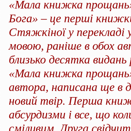
«Мала книжка прощань
Бога» – це перші книжк
Стяжкіної у перекладі 
мовою, раніше в обох а
близько десятка видань 
«Мала книжка прощань»
автора, написана ще в 
новий твір. Перша книж
абсурдизми і все, що ко
сміливим. Друга свідчит