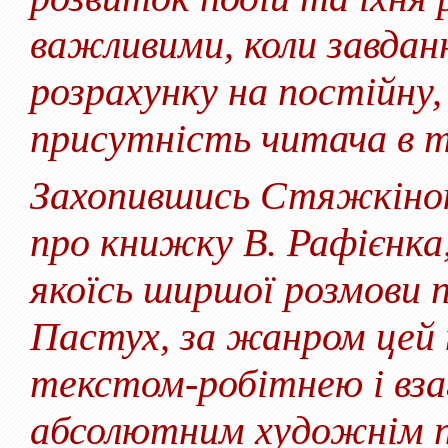
важливими, коли завдан
розрахунку на постійну
присутність читача в 
Захопившись Стяжкіною
про книжку В. Рафієнка,
якоїсь ширшої розмови пр
Пастух, за жанром цей 
текстом-робітнею і взаг
абсолютним художнім пр