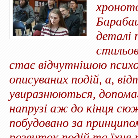
хроното
Барабаш
деталі 
стильов
стає відчутнішою псих
описуваних подій, а, від
увиразнюються, допома
напрузі аж до кінця сю
побудовано за принципо
розвиток подій та їхня 