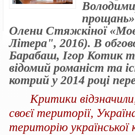
Володими
прощань» 
Олени Стяжкіної «Мово
Літера", 2016). В обго
Барабаш, Ігор Котик т
відомий романіст та і
котрий у 2014 році пере
Критики відзначили,
своєї території, Україн
територію української 