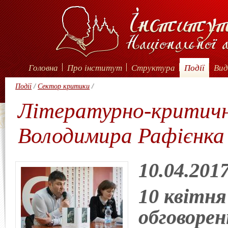
Головна
Про інститут
Структура
Події
Вид
Події
/
Сектор критики
/
Літературно-критичн
Володимира Рафієнка
10.04.201
10 квітня
обговоре