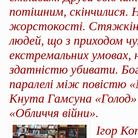
потішним, скінчилися. 
жорстокості. Стяжкіні
людей, що з приходом ч
екстремальних умовах, н
здатністю убивати. Бог
паралелі між повістю 
Кнута Гамсуна «Голод» 
«Обличчя війни».
Ігор Ко