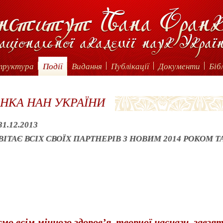
труктура
Події
Видання
Публікації
Документи
Біб
АНКА НАН УКРАЇНИ
31.12.2013
ВІТАЄ ВСІХ СВОЇХ ПАРТНЕРІВ З НОВИМ 2014 РОКОМ 
мо всім міцного здоров’я,
т
ворчої
наснаги, завзя