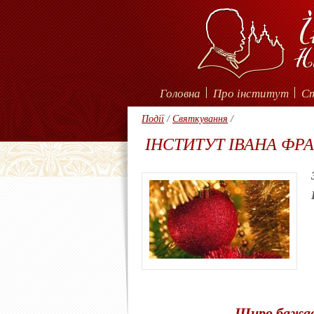
Головна
Про інститут
С
Події
/
Святкування
/
ІНСТИТУТ ІВАНА ФР
Щиро б
ажає