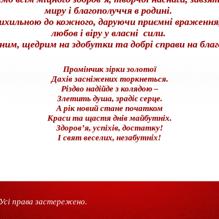
миру і
благополуччя в родині.
ихильною до кожного, даруючи приємні
враження,
любов і віру
у власні
сили.
ним, щедрим на здобутки та добрі
с
прави
на благ
Промінчик зірки золотої
Дахів засніжених торкнеться.
Різдво надійде з колядою –
Злетить душа, зрадіє серце.
А рік новий стане початком
Краси та щастя днів майбутніх.
Здоров’я, успіхів, достатку!
І свят веселих, незабутніх!
Усі права застережено.