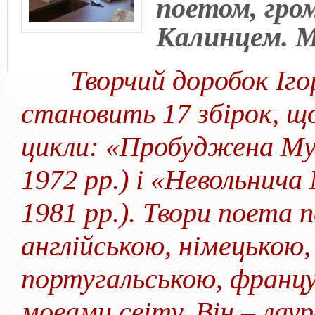
поетом, гро
Калинцем. М
Творчий доробок Ігор
становить 17 збірок, що
цикли: «Пробуджена Му
1972 рр.) і «Невольнича
1981 рр.). Твори поета 
англійською, німецькою,
португальською, франц
мовами світу. Він – лау