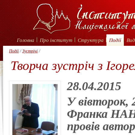
Головна
Про інститут
Структура
Події
Вид
Події
/
Зустрічі
/
Творча зустріч з Ігор
28.04.2015
У вівторок,
Франка НАН
провів автор