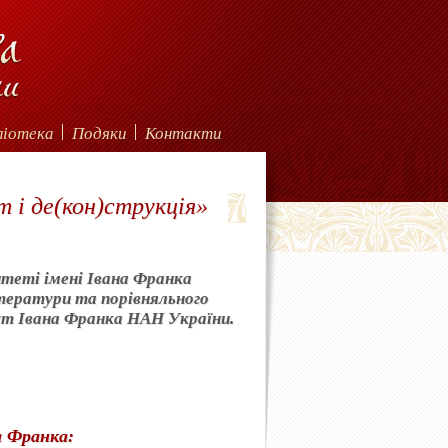
ліотека
Подяки
Контакти
т і де(кон)струкція»
итеті імені Івана Франка
ітератури та порівняльного
т Івана Франка НАН України.
а Франка: