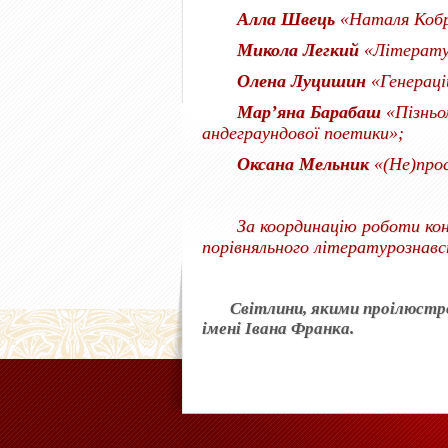
Алла Швець
«Наталя Кобр
Микола Легкий
«Літерату
Олена Луцишин
«Генераці
Мар’яна Барабаш
«Пізньо
андеграундової поетики»;
Оксана Мельник
«(Не)прос
За координацію роботи конфе
порівняльного літературознав
Світлини, якими проілюстрова
імені Івана Франка.