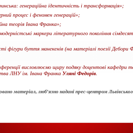
инська: генераційна ідентичність і трансформація»;
рний процес і феномен генерацій»;
йна теорія Івана Франка»;
модерністські маркери літературного покоління сімдесят
ті фігури буття манекенів (на матеріалі поезії Дебори Ф
ренції висловлюємо щиру подяку доцентові кафедри те
ства ЛНУ ім. Івана Франка
Уляні Федорів
.
но матеріал, люб’язно надані прес-центром Львівського