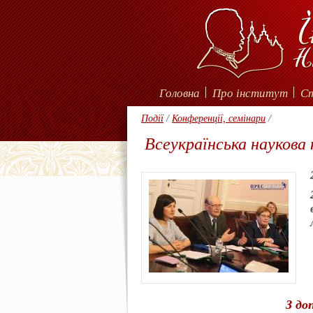
Головна
Про інститут
С
Події
/
Конференції, семінари
/
Всеукраїнська наукова 
З доп