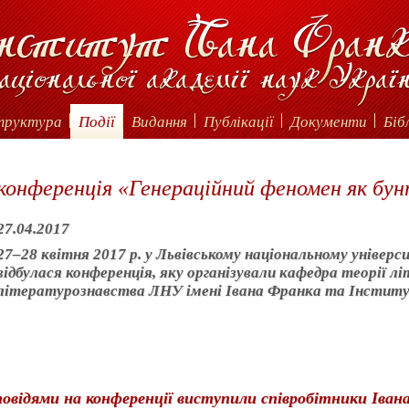
труктура
Події
Видання
Публікації
Документи
Біб
конференція «Генераційний феномен як бун
27.04.2017
27‒28 квітня 2017 р. у Львівському національному універс
відбулася конференція, яку організували кафедра теорії л
літературознавства ЛНУ імені Івана Франка та Інститу
овідями на конференції виступили співробітники Іван