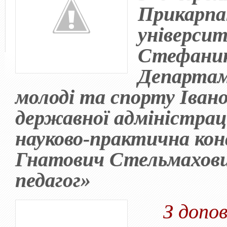
Прикарпа
університ
Стефаник
Департаме
молоді та спорту Івано
державної адміністраці
науково-практична ко
Гнатович Стельмахови
педагог»
З допові