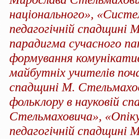
національного», «Систе
педагогічній спадщині 
парадигма сучасного п
формування комунікати
майбутніх учителів поча
спадщині М. Стельмахо
фольклору в науковій с
Стельмаховича», «Опіку
педагогічній спадщині 