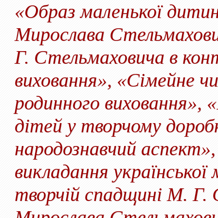
«Образ маленької дитин
Мирослава Стельмахович
Г. Стельмаховича в кон
виховання», «Сімейне чи
родинного виховання», «
дітей у творчому дороб
народознавчий аспект»
викладання української 
творчій спадщині М. Г.
Мирослава Стельмахови