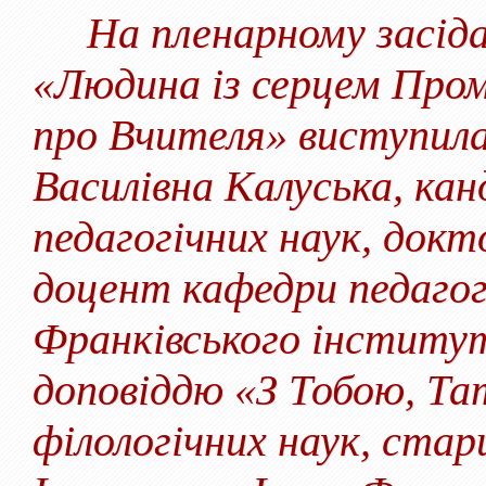
На пленарному засідан
«Людина із серцем Пром
про Вчителя» виступил
Василівна Калуська, ка
педагогічних наук, докт
доцент кафедри педагогі
Франківського інституту
доповіддю «З Тобою, Тат
філологічних наук, стар