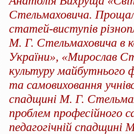
Анатолія Вихруща «Сві
Стельмаховича. Прощал
статей-виступів різноп
М. Г. Стельмаховича в 
України», «Мирослав Ст
культуру майбутнього ф
та самовиховання учнівс
спадщині М. Г. Стельма
проблем професійного с
педагогічній спадщині 