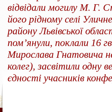
відвідали могилу М. Г. 
його рідному селі Уличн
району Львівської облас
пом’янули, поклали 16 гв
Мирослава Гнатовича нем
колег), засвітили одну 
єдності учасників конфер