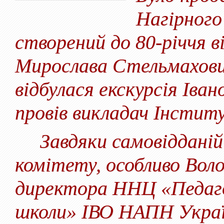
Нагірного
створений до 80-річчя 
Мирослава Стельмахович
відбулася екскурсія Іва
провів викладач Інстит
Завдяки самовідданій 
комітету, особливо Вол
директора ННЦ «Педагог
школи» ІВО НАПН Украї