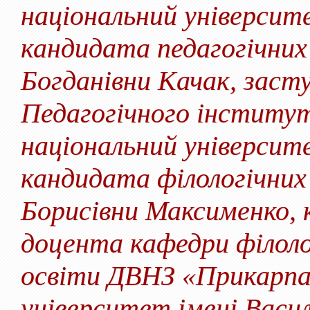
національний університ
кандидата педагогічних
Богданівни Качак, заст
Педагогічного інститу
національний університ
кандидата філологічних
Борисівни Максименко, 
доцента кафедри філоло
освіти ДВНЗ «Прикарпа
університет імені Васи