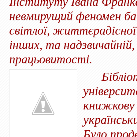
Інституту Івана Франк
невмирущий феномен ба
світлої, життєрадісної
інших, та надзвичайній,
працьовитості.
Бібліоте
університ
книжкову
українськ
Було прод