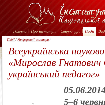
Головна
Про інститут
Структура
Події
Вид
Події
/
Конференції, семінари
/
Всеукраїнська науков
«Мирослав Гнатович 
український педагог»
05.06.201
5–6 червн