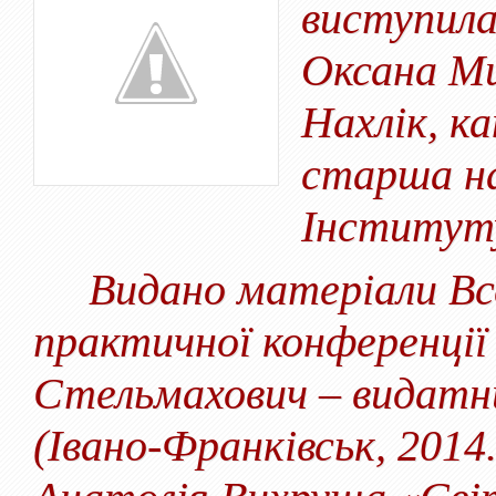
виступила
Оксана Ми
Нахлік, к
старша на
Інституту
Видано матеріали Всеу
практичної конференці
Стельмахович – видатни
(Івано-Франківськ, 2014