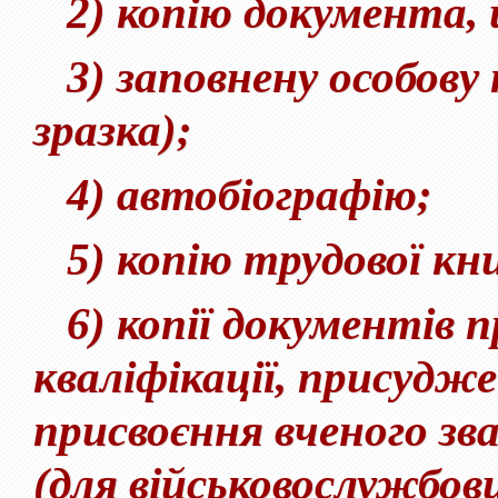
2) копію документа, щ
3) заповнену особову 
зразка);
4) автобіографію;
5) копію трудової кни
6) копії документів п
кваліфікації, присудж
присвоєння вченого зва
(для військовослужбовц