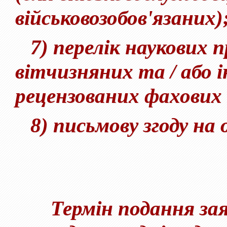
військовозобов'язаних)
7) перелік наукових п
вітчизняних та / або 
рецензованих фахових
8) письмову згоду на 
Термін подання заяв