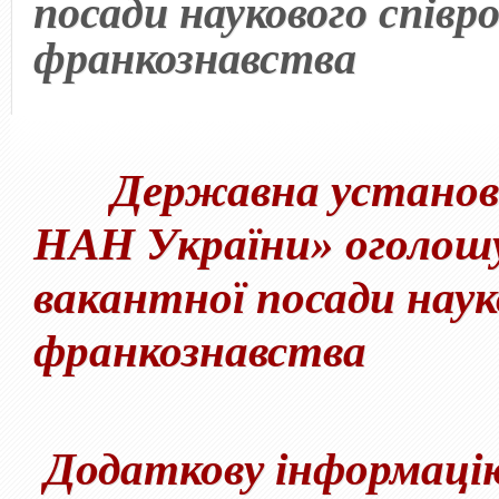
посади наукового співр
франкознавства
Державна устано
НАН України
»
оголошу
вакантної посади науко
франкознавства
Додаткову інформаці