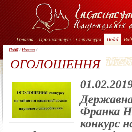
Головна
Про інститут
Структура
Події
Вид
Події
/
Новини
/
ОГОЛОШЕННЯ
01.02.201
Державна
Франка Н
конкурс н