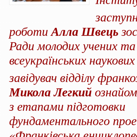
заступн
роботи
Алла Швець
зос
Ради молодих учених та 
всеукраїнських наукових
завідувач відділу франк
Микола Легкий
ознайом
з етапами підготовки
фундаментального про
«Франківська енциклопед