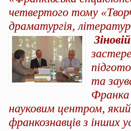
четвертого тому «Творч
драматургія, літератур
Зіновій
застер
підгото
та заув
Франка
науковим центром, який 
франкознавців з ін