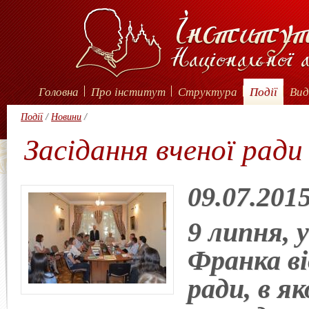
Головна
Про інститут
Структура
Події
Вид
Події
/
Новини
/
Засідання вченої рад
09.07.201
9 липня, 
Франка ві
ради, в я