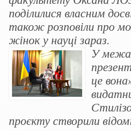
факультету Оксана ЛО
поділилися власним досві
також розповіли про мо
жінок у науці зараз.
У межах
презен
це вона
видатни
Стилізо
проєкту створили відом