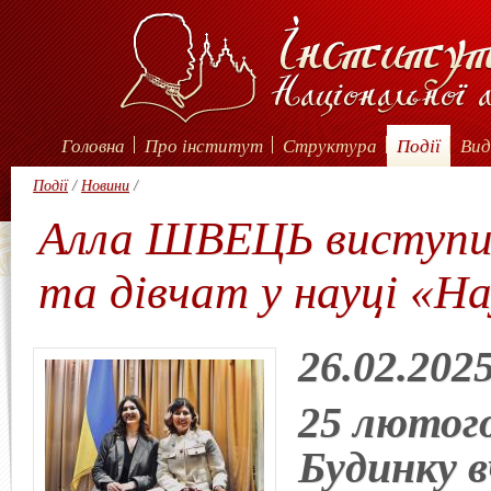
Головна
Про інститут
Структура
Події
Вид
Події
/
Новини
/
Алла ШВЕЦЬ виступил
та дівчат у науці «Н
26.02.202
25 лютого
Будинку в