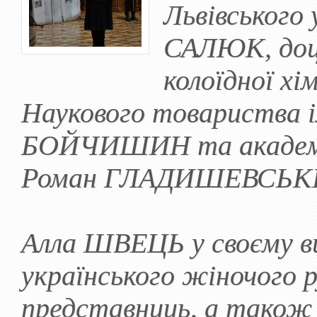
Львівського
САЛЮК, доц
колоїдної хі
Наукового товариства і
БОЙЧИШИН та академі
Роман ГЛАДИШЕВСЬК
Алла ШВЕЦЬ у своєму ви
українського жіночого р
представниць, а також 