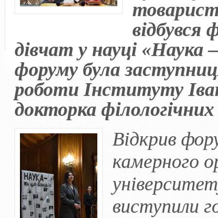
товарист
відбувся 
дівчат у науці «Наука 
форуму була заступниц
роботи Інституту Іва
докторка філологічни
Відкрив фор
камерного о
університет
виступили г