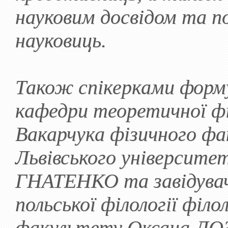
науковим досвідом та п
науковиць.
Також спікерками форм
кафедри теоретичної фі
Вакарчука фізичного ф
Львівського університ
ГНАТЕНКО та завідува
польської філології філо