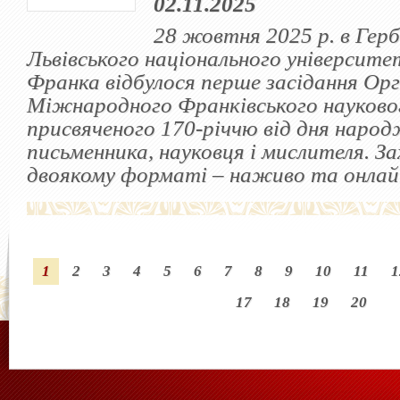
02.11.2025
28 жовтня 2025 р. в Герб
Львівського національного університет
Франка відбулося перше засідання Ор
Міжнародного Франківського науковог
присвяченого 170-річчю від дня наро
письменника, науковця і мислителя. За
двоякому форматі – наживо та онлай
1
2
3
4
5
6
7
8
9
10
11
1
17
18
19
20