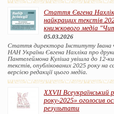
Стаття Євгена Нахліка
найкращих текстів 202
книжкового медіа "Чи
05.03.2026
Стаття директора Інституту Івана 
НАН України Євгена Нахліка про дру
Пантелеймона Куліша увішла до 12-к
текстів, опублікованих 2025 року на 
версією редакції цього медіа.
XХVІІ Всеукраїнський
року-2025» оголосив о
результати