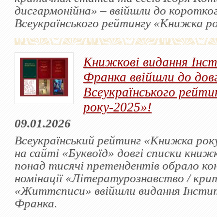
дисгармонійна» – ввійшли до коротко
Всеукраїнського рейтингу «Книжка ро
Книжкові видання Інс
Франка ввійшли до дов
Всеукраїнського рейт
року-2025»!
09.01.2026
Всеукраїнський рейтинг «Книжка рок
на сайті «Буквоїд» довгі списки книжк
понад тисячі претендентів обрало ко
номінації «Літературознавство / кри
«Життєписи» ввійшли видання Інсти
Франка.