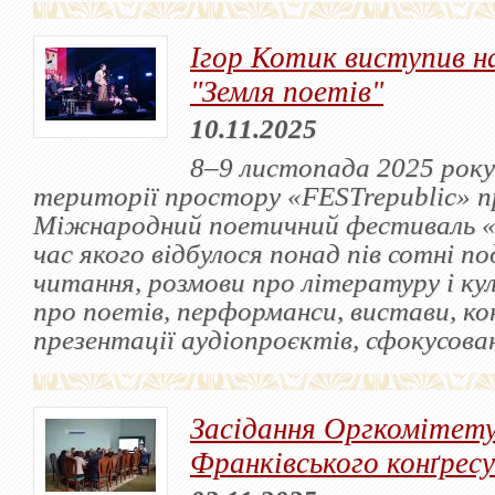
Ігор Котик виступив н
"Земля поетів"
10.11.2025
8–9 листопада 2025 року 
території простору «FESTrepublic» п
Міжнародний поетичний фестиваль «З
час якого відбулося понад пів сотні по
читання, розмови про літературу і ку
про поетів, перформанси, вистави, ко
презентації аудіопроєктів, сфокусован
Засідання Оргкомітет
Франківського конґресу