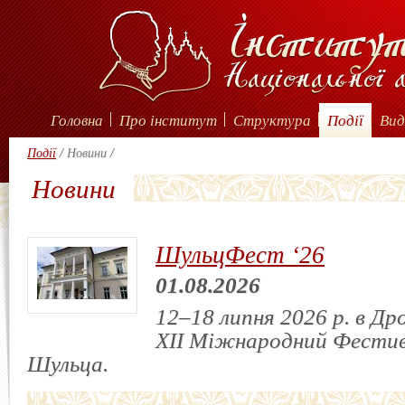
Головна
Про інститут
Структура
Події
Вид
Події
/
Новини
/
Новини
ШульцФест ‘26
01.08.2026
12–18 липня 2026 р. в Др
XII Міжнародний Фестив
Шульца.