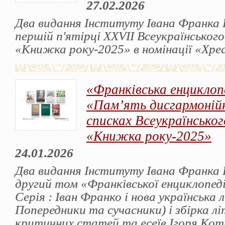
27.02.2026
Два видання Інституту Івана Франка 
першій п'ятірці XХVІІ Всеукраїнськог
«Книжка року-2025» в номінації «Хр
«Франківська енциклоп
«Пам’ять дисгармонійн
списках Всеукраїнсько
«Книжка року-2025»
24.01.2026
Два видання Інституту Івана Франка
другий том «Франківської енциклопедії
Серія : Іван Франко і нова українська 
Попередники та сучасники) і збірка л
критичних статей та есеїв Ігоря Ко