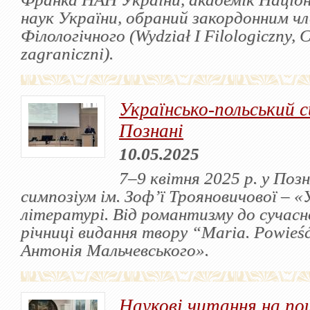
наук України, обраний закордонним чл
Філологічного (Wydział I Filologiczny, 
zagraniczni).
Українсько-польський с
Познані
10.05.2025
7–9 квітня 2025 р. у Позн
симпозіум ім. Зоф’ї Трояновичової – «
літературі. Від романтизму до сучасн
річниці видання твору “Maria. Powieść
Антонія Мальчевського».
Наукові читання на по