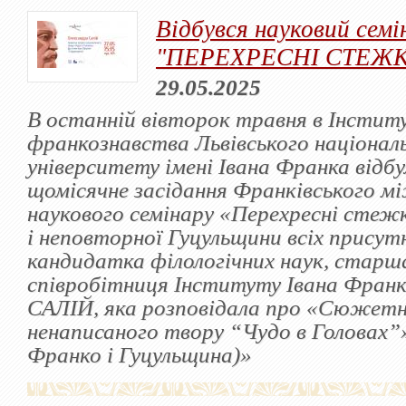
Відбувся науковий семі
"ПЕРЕХРЕСНІ СТЕЖ
29.05.2025
В останній вівторок травня в Інстит
франкознавства Львівського націонал
університету імені Івана Франка відб
щомісячне засідання Франківського м
наукового семінару «Перехресні стеж
і неповторної Гуцульщини всіх присут
кандидатка філологічних наук, старш
співробітниця Інституту Івана Фран
САЛІЙ, яка розповідала про «Сюжетн
ненаписаного твору “Чудо в Головах”»
Франко і Гуцульщина)»