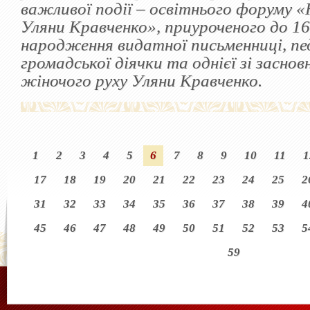
важливої події – освітнього форуму «
Уляни Кравченко», приуроченого до 165
народження видатної письменниці, пед
громадської діячки та однієї зі заснов
жіночого руху Уляни Кравченко.
1
2
3
4
5
6
7
8
9
10
11
1
17
18
19
20
21
22
23
24
25
2
31
32
33
34
35
36
37
38
39
4
45
46
47
48
49
50
51
52
53
5
59