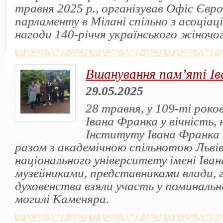
травня 2025 р., організував Офіс Євр
парламенту в Мілані спільно з асоціа
нагоди 140-річчя українського жіночог
Вшанування пам’яті І
29.05.2025
28 травня, у 109-ті роков
Івана Франка у вічність, 
Інституту Івана Франка
разом з академічною спільнотою Льві
національного університету імені Іва
музейниками, представниками влади, 
духовенства взяли участь у поминальн
могилі Каменяра.