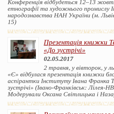
Конференція відбудеться 12–13 жовтн
етнографії та художнього промислу 
народознавства НАН України (м. Львів
15)
Презентація книжки Т
«До зустрічі»
02.05.2017
2 травня, у вівторок, у л
«Є» відбулася презентація книжки бло
аспірантки Інституту Івана Франка 
зустрічі» (Івано-Франківськ: Лілея-НВ,
Модерували Оксана Світлицька і Наз