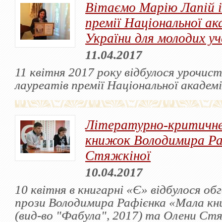
Вітаємо Марію Лапій 
премії Національної ак
України для молодих уч
11.04.2017
11 квітня 2017 року відбулося урочис
лауреатів премії Національної академі
Літературно-критичне
книжок Володимира Ра
Стяжкіної
10.04.2017
10 квітня в книгарні «Є» відбулося о
прози Володимира Рафієнка «Мала к
(вид-во "Фабула", 2017) та Олени С