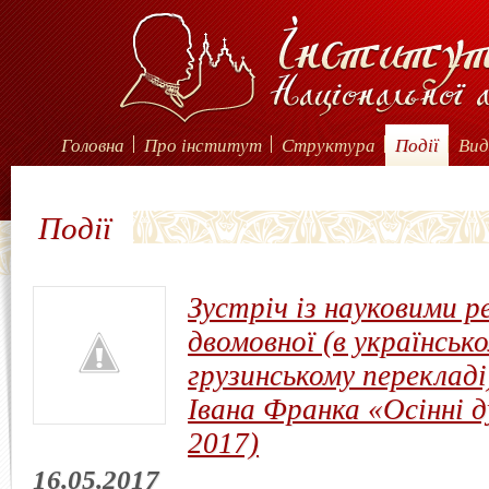
Головна
Про інститут
Структура
Події
Вид
Події
Зустріч із науковими 
двомовної (в українськ
грузинському перекладі
Івана Франка «Осінні ду
2017)
16.05.2017