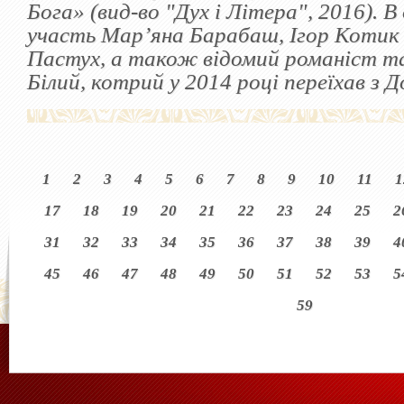
Бога» (вид-во "Дух і Літера", 2016). В
участь Мар’яна Барабаш, Ігор Котик
Пастух, а також відомий романіст т
Білий, котрий у 2014 році переїхав з 
1
2
3
4
5
6
7
8
9
10
11
1
17
18
19
20
21
22
23
24
25
2
31
32
33
34
35
36
37
38
39
4
45
46
47
48
49
50
51
52
53
5
59