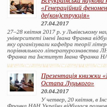
Всеукраїнська наукова 
«Генераційний феномен
де(кон)струкція»
27.04.2017
27‒28 квітня 2017 р. у Львівському на
університеті імені Івана Франка відбу
яку організували кафедра теорії літе
порівняльного літературознавства ЛН
Франка та Інститут Івана Франка НА
Презентація книжки «М
Остапа Луцького»
20.04.2017
У четвер, 20 квітня, в І
Франка НАН України відбулася розмов