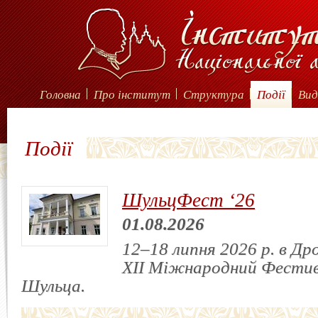
Головна
Про інститут
Структура
Події
Вид
Події
ШульцФест ‘26
01.08.2026
12–18 липня 2026 р. в Др
XII Міжнародний Фестив
Шульца.