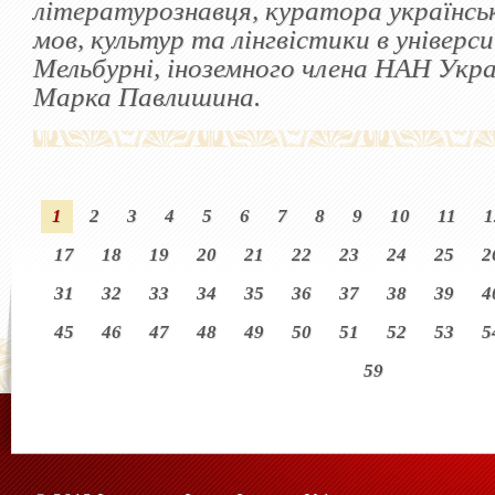
літературознавця, куратора українсь
мов, культур та лінгвістики в універ
Мельбурні, іноземного члена НАН Укр
Марка Павлишина.
1
2
3
4
5
6
7
8
9
10
11
1
17
18
19
20
21
22
23
24
25
2
31
32
33
34
35
36
37
38
39
4
45
46
47
48
49
50
51
52
53
5
59