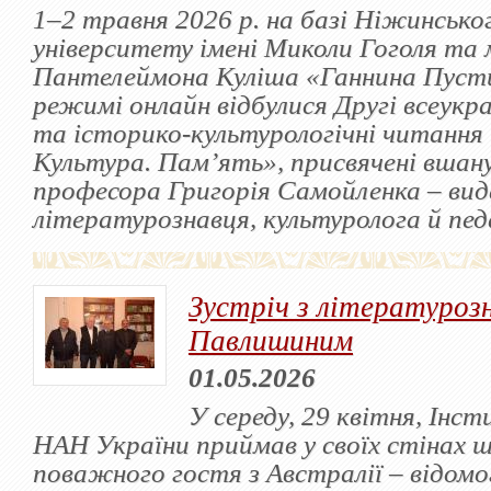
1–2 травня 2026 р. на базі Ніжинськ
університету імені Миколи Гоголя та 
Пантелеймона Куліша «Ганнина Пусти
режимі онлайн відбулися Другі всеукра
та історико-культурологічні читання 
Культура. Пам’ять», присвячені вшан
професора Григорія Самойленка – ви
літературознавця, культуролога й пед
Зустріч з літературо
Павлишиним
01.05.2026
У середу, 29 квітня, Інс
НАН України приймав у своїх стінах 
поважного гостя з Австралії – відомо