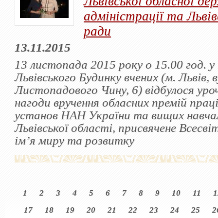
Львівської обласної де
адміністрації та Львів
ради
13.11.2015
13 листопада 2015 року о 15.00 год. у
Львівського Будинку вчених (м. Львів, в
Листопадового Чину, 6) відбулося уро
нагоди вручення обласних премій прац
установ НАН України та вищих навчал
Львівської області, присвячене Всесві
ім’я миру та розвитку
1
2
3
4
5
6
7
8
9
10
11
1
17
18
19
20
21
22
23
24
25
2