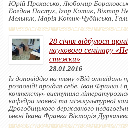
Юрій Прохасько, Любомир Бораковськ
Богдан Пастух, Ігор Котик, Віктор Н
Мельник, Марія Котик-Чубінська, Гал
28 січня відбулося щом
наукового семінару «Пе
стежки»
28.01.2016
Із доповіддю на тему «Від оповідань п
розповіді про/для себе. Іван Франко і 
контексту» виступила літературозна
кафедри мовної та міжкультурної ком
Дрогобицького державного педагогічн
імені Івана Франка Вікторія Дуркалев