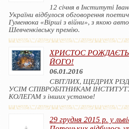
12 січня в Інституті Ів
України відбулося обговорення поетич
Гуменюка «Вірші з війни», з якою авт
Шевченківську премію.
ХРИСТОС РОЖДАЄТЬС
ЙОГО!
06.01.2016
СВІТЛИХ, ЩЕДРИХ РІЗ
УСІМ СПІВРОБІТНИКАМ ІНСТИТУ
КОЛЕГАМ з інших установ!
29 грудня 2015 р. у льв
Потоцьких відбулось у