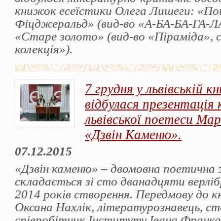
книжок есеїстики Олега Лишеги: «Поц
Фіцджеральд» (вид-во «А-БА-БА-ГА-Л
«Старе золото» (вид-во «Піраміда», 
колекція»).
7 грудня у львівській к
відбулася презентація
львівської поетеси Ма
«Дзвін Каменю».
07.12.2015
«Дзвін каменю» ‒ двомовна поетична 
складається зі сто дванадцяти верлібр
2014 років створення. Передмову до 
Оксана Нахлік, літературознавець, с
співробітник Інституту Івана Франка