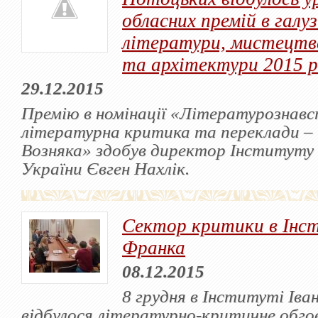
обласних премій в галуз
літератури, мистецтв
та архітектури 2015 р
29.12.2015
Премію в номінації «Літературознавс
літературна критика та переклади – 
Возняка» здобув директор Інституту
України Євген Нахлік.
Сектор критики в Інс
Франка
08.12.2015
8 грудня в Інституті Іва
відбулося літературно-критичне обго