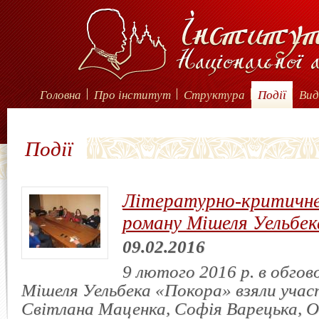
Головна
Про інститут
Структура
Події
Вид
Події
Літературно-критичне
роману Мішеля Уельбек
09.02.2016
9 лютого 2016 р. в обгов
Мішеля Уельбека «Покора» взяли уча
Світлана Маценка, Софія Варецька, О