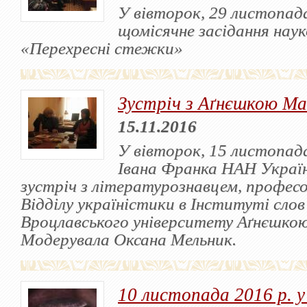
У вівторок, 29 листопада
щомісячне засідання наук
«Перехресні стежки»
Зустріч з Аґнєшкою М
15.11.2016
У вівторок, 15 листопад
Івана Франка НАН Україн
зустріч з літературознавцем, професо
Відділу україністики в Інституті слов’
Вроцлавського університету Аґнєшко
Модерувала Оксана Мельник.
10 листопада 2016 р. у