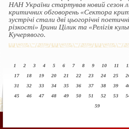
НАН України стартував новий сезон 
критичних обговорень «Сектора кри
зустрічі стали дві цьогорічні поетичн
різкості» Ірини Цілик та «Релігія ку
Кучерявого.
1
2
3
4
5
6
7
8
9
10
11
1
17
18
19
20
21
22
23
24
25
2
31
32
33
34
35
36
37
38
39
4
45
46
47
48
49
50
51
52
53
5
59