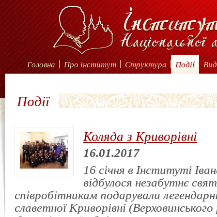
Головна
Про інститут
Структура
Події
Вид
Події
Коляда з Криворівні
16.01.2017
16 січня в Інституті Іва
відбулося незабутнє свят
співробітникам подарували легендарні
славетної Криворівні (Верховинського 