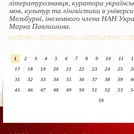
літературознавця, куратора українсь
мов, культур та лінгвістики в універ
Мельбурні, іноземного члена НАН Укр
Марка Павлишина.
1
2
3
4
5
6
7
8
9
10
11
1
17
18
19
20
21
22
23
24
25
2
31
32
33
34
35
36
37
38
39
4
45
46
47
48
49
50
51
52
53
5
59