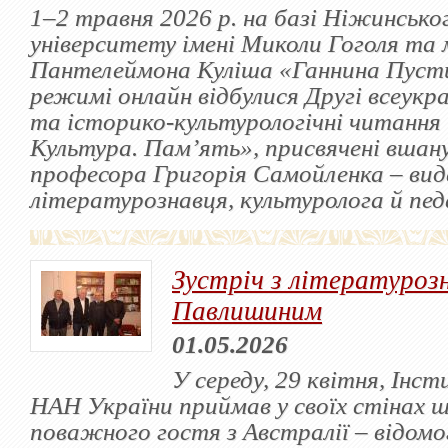
1–2 травня 2026 р. на базі Ніжинськ
університету імені Миколи Гоголя та 
Пантелеймона Куліша «Ганнина Пусти
режимі онлайн відбулися Другі всеукра
та історико-культурологічні читання 
Культура. Пам’ять», присвячені вшан
професора Григорія Самойленка – ви
літературознавця, культуролога й пед
Зустріч з літературо
Павлишиним
01.05.2026
У середу, 29 квітня, Інс
НАН України приймав у своїх стінах 
поважного гостя з Австралії – відомо