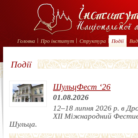
Головна
Про інститут
Структура
Події
Вид
Події
ШульцФест ‘26
01.08.2026
12–18 липня 2026 р. в Др
XII Міжнародний Фестив
Шульца.