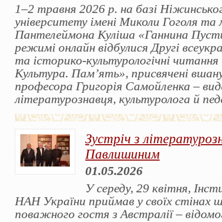
1–2 травня 2026 р. на базі Ніжинськ
університету імені Миколи Гоголя та 
Пантелеймона Куліша «Ганнина Пусти
режимі онлайн відбулися Другі всеукра
та історико-культурологічні читання 
Культура. Пам’ять», присвячені вшан
професора Григорія Самойленка – ви
літературознавця, культуролога й пед
Зустріч з літературо
Павлишиним
01.05.2026
У середу, 29 квітня, Інс
НАН України приймав у своїх стінах 
поважного гостя з Австралії – відомо