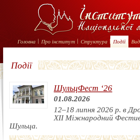
Головна
Про інститут
Структура
Події
Вид
Події
ШульцФест ‘26
01.08.2026
12–18 липня 2026 р. в Др
XII Міжнародний Фестив
Шульца.