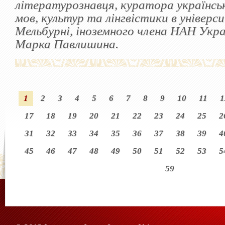
літературознавця, куратора українсь
мов, культур та лінгвістики в універ
Мельбурні, іноземного члена НАН Укр
Марка Павлишина.
1
2
3
4
5
6
7
8
9
10
11
1
17
18
19
20
21
22
23
24
25
2
31
32
33
34
35
36
37
38
39
4
45
46
47
48
49
50
51
52
53
5
59