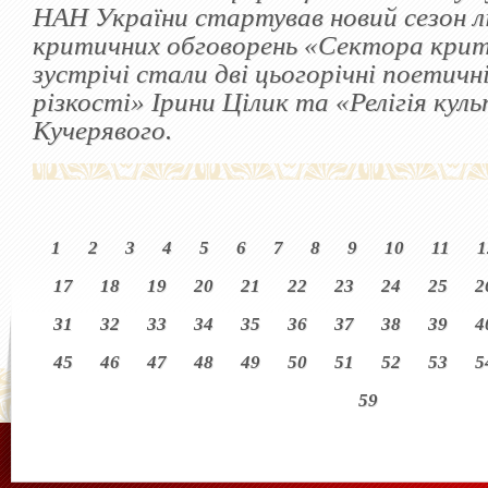
НАН України стартував новий сезон 
критичних обговорень «Сектора кри
зустрічі стали дві цьогорічні поетичн
різкості» Ірини Цілик та «Релігія ку
Кучерявого.
1
2
3
4
5
6
7
8
9
10
11
1
17
18
19
20
21
22
23
24
25
2
31
32
33
34
35
36
37
38
39
4
45
46
47
48
49
50
51
52
53
5
59