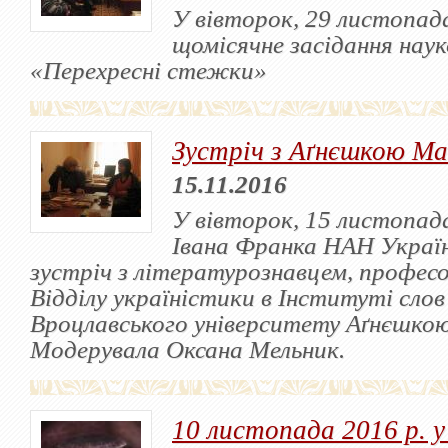
У вівторок, 29 листопада
щомісячне засідання наук
«Перехресні стежки»
Зустріч з Аґнєшкою М
15.11.2016
У вівторок, 15 листопад
Івана Франка НАН Україн
зустріч з літературознавцем, професо
Відділу україністики в Інституті слов’
Вроцлавського університету Аґнєшко
Модерувала Оксана Мельник.
10 листопада 2016 р. у