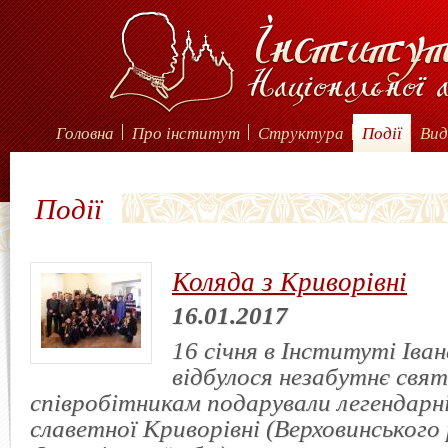
Головна
Про інститут
Структура
Події
Вид
Події
Коляда з Криворівні
16.01.2017
16 січня в Інституті Іва
відбулося незабутнє свят
співробітникам подарували легендарні
славетної Криворівні (Верховинського 