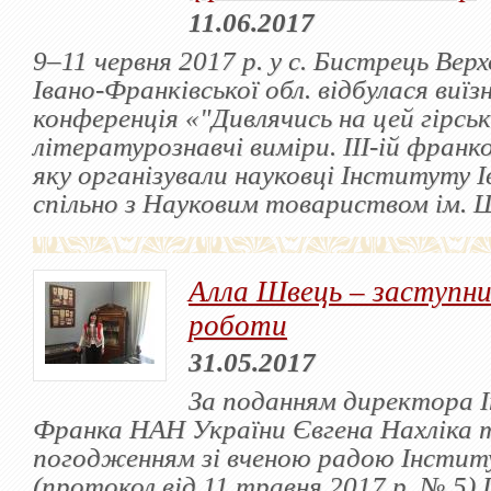
11.06.2017
9‒11 червня 2017 р. у с. Бистрець Вер
Івано-Франківської обл. відбулася виїз
конференція «"Дивлячись на цей гірсь
літературознавчі виміри. ІІІ-ій франк
яку організували науковці Інституту 
спільно з Науковим товариством ім. 
Алла Швець – заступник
роботи
31.05.2017
За поданням директора 
Франка НАН України Євгена Нахліка 
погодженням зі вченою радою Інстит
(протокол від 11 травня 2017 р. № 5)