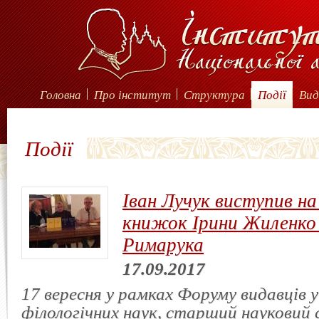
Головна
Про інститут
Структура
Події
Вид
Події
Іван Лучук виступив на
книжок Ірини Жиленко 
Римарука
17.09.2017
17 вересня у рамках Форуму видавців 
філологічних наук, старший науковий 