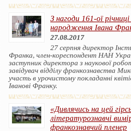
З нагоди 161-ої річниці
народження Івана Фра
27.08.2017
27 серпня директор Інст
Франка, член-кореспондент НАН Украї
заступник директора з наукової робо
завідувач відділу франкознавства Мик
участь в урочистому покладанні квіт
Іванові Франку.
«Дивлячись на цей гірс
літературознавчі виміри
франкознавчий пленер