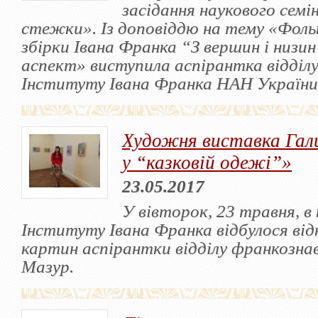
засідання наукового семі
стежки». Із доповіддю на тему «Фоль
збірки Івана Франка “З вершин і низи
аспект» виступила аспірантка відділ
Інституту Івана Франка НАН України
Художня виставка Гал
у “казковій одежі”»
23.05.2017
У вівторок, 23 травня, в
Інституту Івана Франка відбулося ві
картин аспірантки відділу франкозна
Мазур.