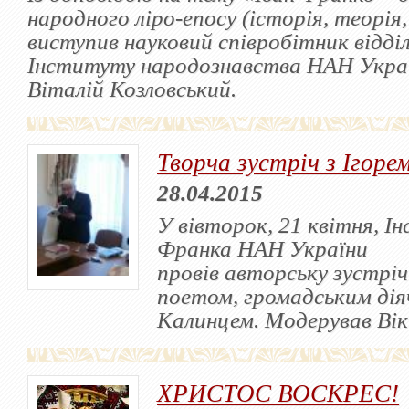
народного ліро-епосу (історія, теорія
виступив науковий співробітник відд
Інституту народознавства НАН України
Віталій Козловський.
Творча зустріч з Ігоре
28.04.2015
У вівторок, 21 квітня, І
Франка НАН України
провів авторську зустріч
поетом, громадським дія
Калинцем. Модерував Ві
ХРИСТОС ВОСКРЕС!