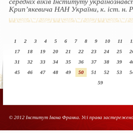
середніх віків Інституту українознавст
Крип’якевича НАН України, к. іст. н. 
1
2
3
4
5
6
7
8
9
10
11
1
17
18
19
20
21
22
23
24
25
2
31
32
33
34
35
36
37
38
39
4
45
46
47
48
49
50
51
52
53
5
59
© 2012 Інститут Івана Франка. Усі права застережено