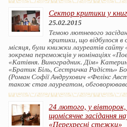
Сектор критики у книг
25.02.2015
Темою лютневого засіда
критики, що відбулося в
місяця, були книжки лауреатів сайту
зокрема переможців у номінаціях «Пое
«Катівня. Виноградник. Дім» Катерин
«Братик Біль, Сестричка Радість» Б
(Роман Софії Андрухович «Фелікс Авс
також став лауреатом, обговорювавс
24 лютого, у вівторок,
щомісячне засідання на
«Перехресні стежки»