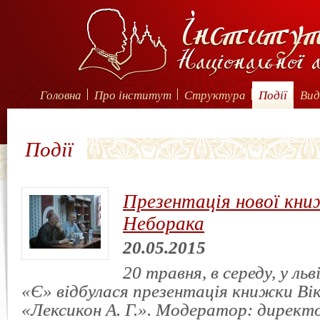
Головна
Про інститут
Структура
Події
Вид
Події
Презентація нової кн
Неборака
20.05.2015
20 травня, в середу, у льв
«Є» відбулася презентація книжки В
«Лексикон А. Г.». Модератор: директ