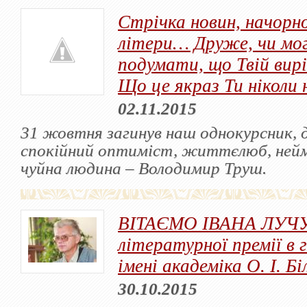
Стрічка новин, начорно
літери… Друже, чи мо
подумати, що Твій вир
Що це якраз Ти ніколи
02.11.2015
31 жовтня загинув наш однокурсник, д
спокійний оптиміст, життєлюб, ней
чуйна людина ‒ Володимир Труш.
ВІТАЄМО ІВАНА ЛУЧУ
літературної премії в 
імені академіка О. І. Б
30.10.2015