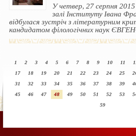
У четвер, 27 серпня 2015 
залі Інституту Івана Фр
відбулася зустріч з літературним кри
кандидатом філологічних наук ЄВГ
1
2
3
4
5
6
7
8
9
10
11
1
17
18
19
20
21
22
23
24
25
2
31
32
33
34
35
36
37
38
39
4
45
46
47
48
49
50
51
52
53
5
59