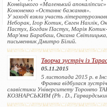
Конвіцького «Маленький апокаліпсис» 
Кононенко «Останнє бажання».
У заході взяли участь літературознав
Неборак, Ігор Котик, Євген Нахлік, Ок
Пастух, Богдан Пастух, Марія Котик-
Мар'яна Барабаш, Оксана Світлицька
письменник Дмитро Білий.
Творча зустріч із Тар
05.11.2015
5 листопада 2015 р. в Ін
Франка відбулася зустрі
славістики Університету Торонто Т
КОЗНАРСЬКИМ (Ph . D., Гарвардський