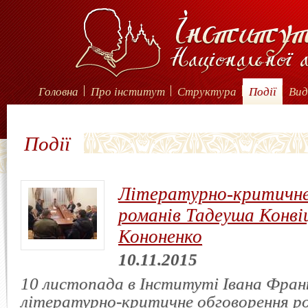
Головна
Про інститут
Структура
Події
Вид
Події
Літературно-критичне
романів Тадеуша Конвіц
Кононенко
10.11.2015
10 листопада в Інституті Івана Фран
літературно-критичне обговорення р