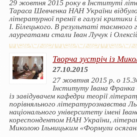
29 жовтня 2015 року в Інституті літ
Тараса Шевченка НАН України відбуло
літературної премії в галузі критики і
І. Білецького. В результаті таємного 
лауреатами стали Іван Лучук і Олекс
Творча зустріч із Мик
27.10.2015
27 жовтня 2015 р. о 15.3
Інституту Івана Франка 
із завідувачем кафедри теорії літера
порівняльного літературознавства Ль
національного університету імені Іван
кореспондентом НАН України, літера
Миколою Ільницьким «Формули осяга