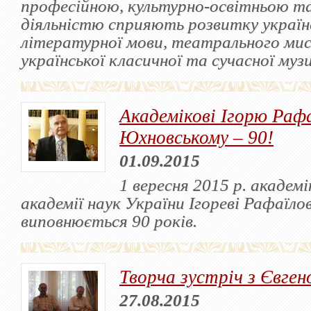
професійною, культурно-освітньою т
діяльністю сприяють розвитку україн
літературної мови, театрального ми
української класичної та сучасної муз
Академікові Ігорю Раф
Юхновському – 90!
01.09.2015
1 вересня 2015 р. академі
академії наук України Ігореві Рафаїл
виповнюється 90 років.
Творча зустріч з Євге
27.08.2015