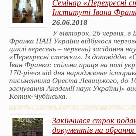
Семінар «Перехресні с
Інституті Івана Фран
26.06.2018
У вівторок, 26 червня, в
Франка НАН України відбулося чергове
циклі вересень – червень) засідання на
«Перехресні стежки». Із доповіддю «
Іван Франко: спільна праця на полі укр
170-річчя від дня народження історик
письменника Ореста Левицького, до 10
заснування Академії наук України)» в
Котик-Чубінська.
Закінчився строк пода
документів на обрання 