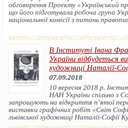
обговорення Проекту «Український пр
що його підготувала робоча група Укр
національної комісії з питань правопис
В Інституті Івана Фр
України відбудеться в
художниці Наталії-Соф
07.09.2018
10 вересня 2018 р. Інст
НАН України спільно з С
запрошують на відкриття п’ятої пер
виставки графічних робіт «Світ Софі
львівської художниці Наталії-Софії Ку