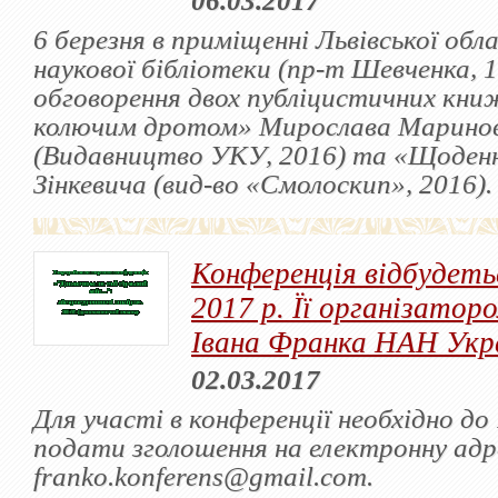
06.03.2017
6 березня в приміщенні Львівської обла
наукової бібліотеки (пр-т Шевченка, 1
обговорення двох публіцистичних книж
колючим дротом» Мирослава Марино
(Видавництво УКУ, 2016) та «Щоден
Зінкевича (вид-во «Смолоскип», 2016).
Конференція відбудеть
2017 р. Її організатор
Івана Франка НАН Укр
02.03.2017
Для участі в конференції необхідно до
подати зголошення на електронну адр
franko.konferens@gmail.com.