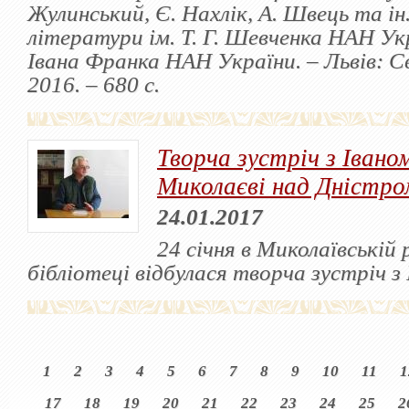
Жулинський, Є. Нахлік, А. Швець та ін
літератури ім. Т. Г. Шевченка НАН Ук
Івана Франка НАН України. – Львів: Св
2016. – 680 с.
Творча зустріч з Івано
Миколаєві над Дністро
24.01.2017
24 січня в Миколаївській 
бібліотеці відбулася творча зустріч з
1
2
3
4
5
6
7
8
9
10
11
1
17
18
19
20
21
22
23
24
25
2