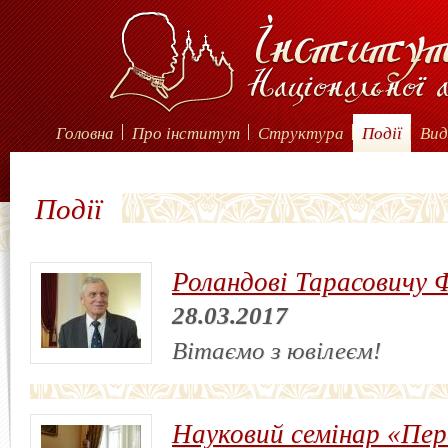
Головна
Про інститут
Структура
Події
Вид
Події
Роландові Тарасовичу 
28.03.2017
Вітаємо з ювілеєм!
Науковий семінар «Пе