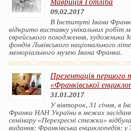
Мавриція Готліба
09.02.2017
В Інституті Івана Фран
відкрито виставку унікальних робіт 
єврейського походження, художника М
фондів Львівського національного літ
меморіального музею Івана Франка.
Презентація першого 
«Франківської енциклоп
31.01.2017
У вівторок, 31 січня, в І
Франка НАН України в межах засіданн
семінару «Перехресні стежки» відбул
видання: Франківська енциклопедія: у 7