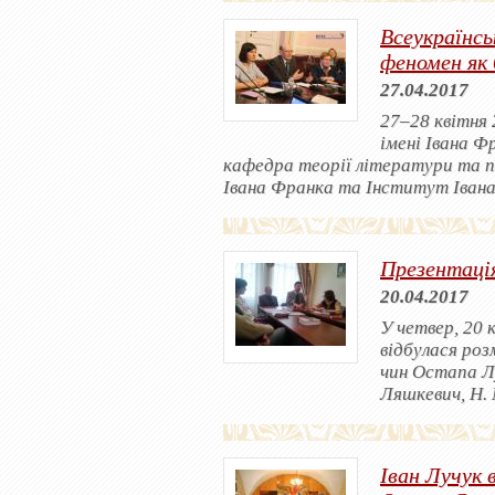
Всеукраїнсь
феномен як 
27.04.2017
27‒28 квітня 
імені Івана Ф
кафедра теорії літератури та п
Івана Франка та Інститут Іван
Презентаці
20.04.2017
У четвер, 20 
відбулася роз
чин Остапа Лу
Ляшкевич, Н. 
Іван Лучук 