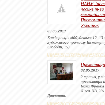
НАНУ, Інст
чеське т-в
меморіальни
Пустомитівс
Українок
03.05.2017
Конференція відбудеться 12–13 
художнього промислу Інституту 
Свободи, 15)
Презентаці
02.05.2017
2 травня, у ві
презентація 
Івана Франка 
Лілея-НВ, 201
Данчишин.