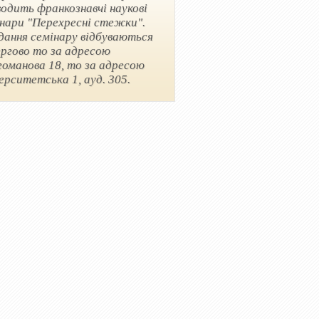
одить франкознавчі наукові
нари "Перехресні стежки".
дання семінару відбуваються
ргово то за адресою
оманова 18, то за адресою
ерситетська 1, ауд. 305.