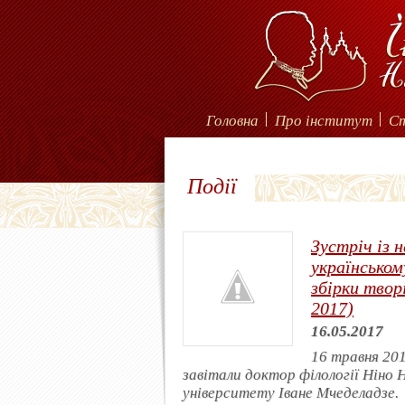
Головна
Про інститут
С
Події
Зустріч із 
українськом
збірки твор
2017)
16.05.2017
16 травня 20
завітали доктор філології Ніно 
університету Іване Мчеделадзе.