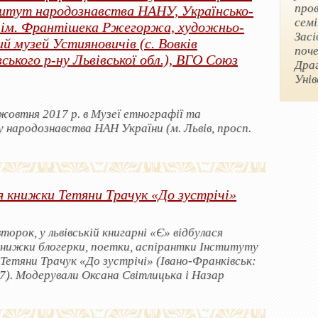
пров
итут народознавства НАНУ, Українсько-
семі
о ім. Франтішека Ржегоржа, художньо-
Засі
й музей Устияновичів (с. Вовків
поче
ького р-ну Львівської обл.), ВГО Союз
Драг
Унів
жовтня 2017 р. в Музеї етнографії та
народознавства НАН України (м. Львів, просп.
я книжки Тетяни Трачук «До зустрічі»
второк, у львівській книгарні «Є» відбулася
книжки блогерки, поетки, аспірантки Інституту
Тетяни Трачук «До зустрічі» (Івано-Франківськ:
7). Модерували Оксана Світлицька і Назар