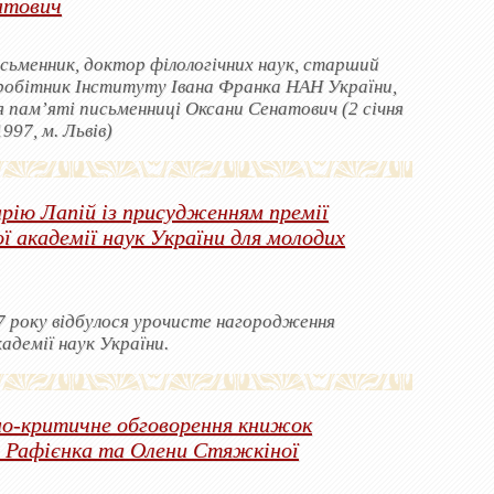
атович
исьменник, доктор філологічних наук, старший
вробітник Інституту Івана Франка НАН України,
чя пам’яті письменниці Оксани Сенатович (2 січня
997, м. Львів)
рію Лапій із присудженням премії
ї академії наук України для молодих
7 року відбулося урочисте нагородження
адемії наук України.
о-критичне обговорення книжок
 Рафієнка та Олени Стяжкіної