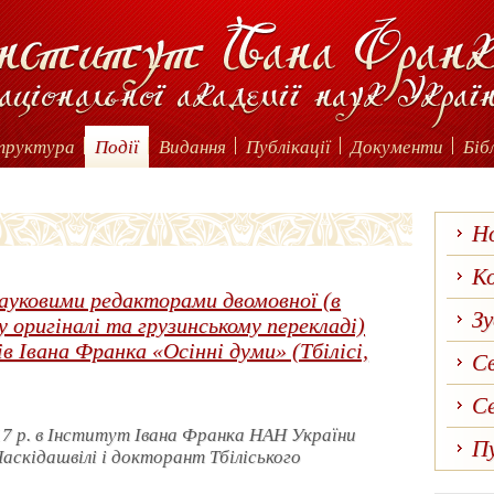
труктура
Події
Видання
Публікації
Документи
Біб
Н
Ко
науковими редакторами двомовної (в
Зу
у оригіналі та грузинському перекладі)
ів Івана Франка «Осінні думи» (Тбілісі,
С
С
17 р. в Інститут Івана Франка НАН України
Пу
Наскідашвілі і докторант Тбіліського