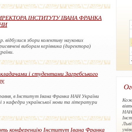
РЕКТОРА ІНСТИТУТУ ІВАНА ФРАНКА
ЇНИ
 р. відбулися збори колективу наукових
присвячені виборам керівника (директора)
раїни.
икладачами і студентами Загребського
ту
Ог
равня, в Інститут Івана Франка НАН України
Кожн
і з кафедри української мови та літератури
вів
НАН 
Інс
Льві
ють конференцію Інститут Івана Франка
унів