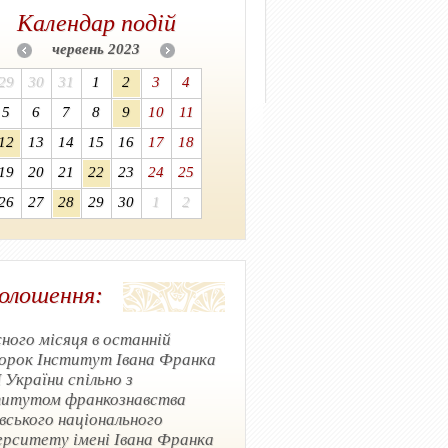
Календар подій
червень 2023
29
30
31
1
2
3
4
5
6
7
8
9
10
11
12
13
14
15
16
17
18
19
20
21
22
23
24
25
26
27
28
29
30
1
2
олошення:
ого місяця в останній
торок Інститут Івана Франка
України спільно з
титутом франкознавства
вського національного
ерситету імені Івана Франка