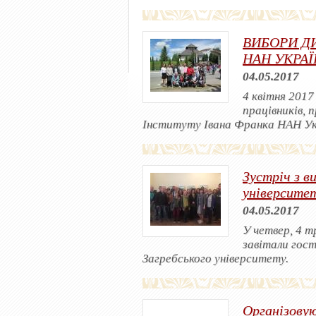
ВИБОРИ ДИ
НАН УКРА
04.05.2017
4 квітня 2017
працівників, 
Інституту Івана Франка НАН Ук
Зустріч з в
університе
04.05.2017
У четвер, 4 т
завітали гост
Загребського університету.
Організову