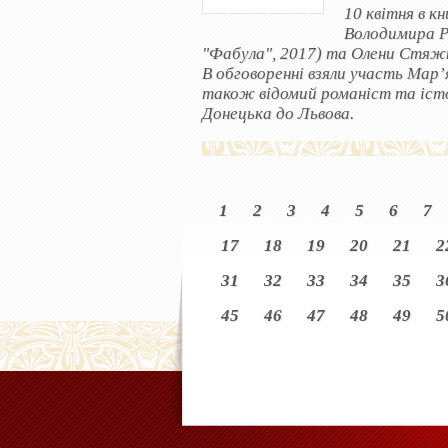
10 квітня в к
Володимира Р
"Фабула", 2017) та Олени Стяжкі
В обговоренні взяли участь Мар
також відомий романіст та істо
Донецька до Львова.
1
2
3
4
5
6
7
17
18
19
20
21
2
31
32
33
34
35
3
45
46
47
48
49
5