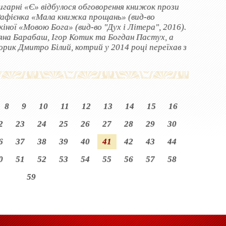
нигарні «Є» відбулося обговорення книжок прози
афієнка «Мала книжка прощань» (вид-во
ної «Мовою Бога» (вид-во "Дух і Літера", 2016).
’яна Барабаш, Ігор Котик та Богдан Пастух, а
рик Дмитро Білий, котрий у 2014 році переїхав з
8
9
10
11
12
13
14
15
16
2
23
24
25
26
27
28
29
30
6
37
38
39
40
41
42
43
44
0
51
52
53
54
55
56
57
58
59