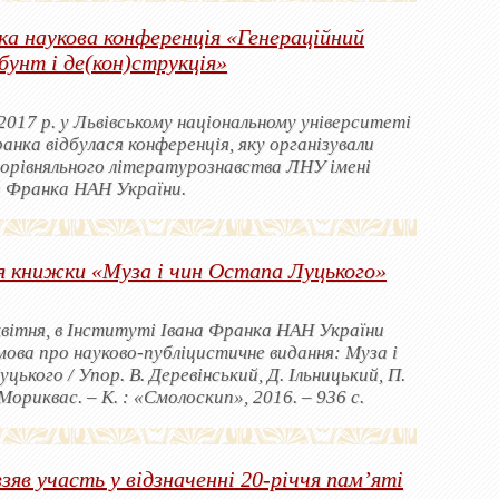
ка наукова конференція «Генераційний
бунт і де(кон)струкція»
2017 р. у Львівському національному університеті
ранка відбулася конференція, яку організували
орівняльного літературознавства ЛНУ імені
а Франка НАН України.
я книжки «Муза і чин Остапа Луцького»
квітня, в Інституті Івана Франка НАН України
мова про науково-публіцистичне видання: Муза і
цького / Упор. В. Деревінський, Д. Ільницький, П.
Мориквас. ‒ К. : «Смолоскип», 2016. ‒ 936 с.
взяв участь у відзначенні 20-річчя пам’яті