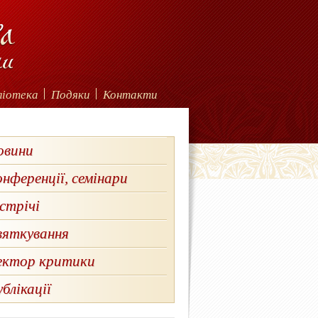
ліотека
Подяки
Контакти
овини
нференції, семінари
стрічі
вяткування
ектор критики
блікації