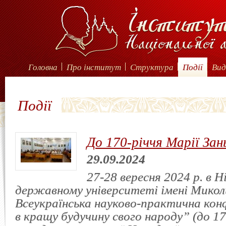
Головна
Про інститут
Структура
Події
Вид
Події
До 170-річчя Марії Зан
29.09.2024
27-28 вересня 2024 р. в 
державному університеті імені Миколи
Всеукраїнська науково-практична кон
в кращу будучину свого народу” (до 17