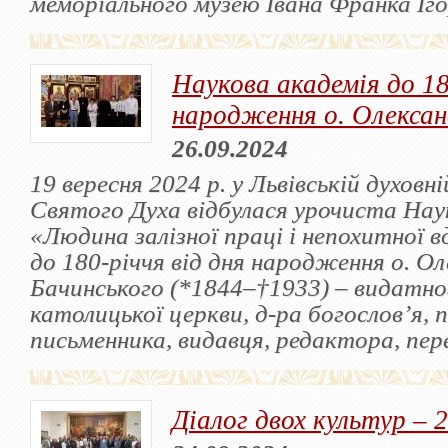
меморіального музею Івана Франка Іг
Наукова академія до 18
народження о. Олексан
26.09.2024
19 вересня 2024 р. у Львівській духовні
Святого Духа відбулася урочиста Нау
«Людина залізної праці і непохитної в
до 180-річчя від дня народження о. О
Бачинського (*1844–†1933) – видатног
католицької церкви, д-ра богослов’я, п
письменника, видавця, редактора, пер
Діалог двох культур – 