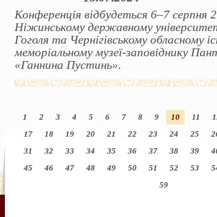
Конференція відбудеться 6–7 серпня 2
Ніжинському державному університет
Гоголя та Чернігівському обласному і
меморіальному музеї-заповіднику Пан
«Ганнина Пустинь».
1
2
3
4
5
6
7
8
9
10
11
1
17
18
19
20
21
22
23
24
25
2
31
32
33
34
35
36
37
38
39
4
45
46
47
48
49
50
51
52
53
5
59