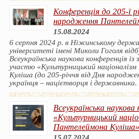
Конференція до 205-ї рі
народження Пантелей
15.08.2024
6 серпня 2024 р. в Ніжинському держ
університеті імені Миколи Гоголя відб
Всеукраїнська наукова конференція із
участю «Культурницький націоналізм
Куліша (до 205-річчя від Дня народже
українця – націєтворця і державника.
Всеукраїнська наукова 
«Культурницький націо
Пантелеймона Куліша
15.07.2024