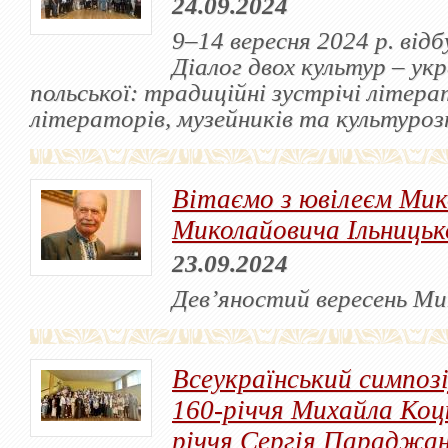
24.09.2024
9–14 вересня 2024 р. від
Діалог двох культур – укр
польської: традиційні зустрічі літера
літераторів, музейників та культурозн
Вітаємо з ювілеєм Мик
Миколайовича Ільницьк
23.09.2024
Дев’яностий вересень Мик
Всеукраїнський симпоз
160-річчя Михайла Коц
річчя Сергія Параджан