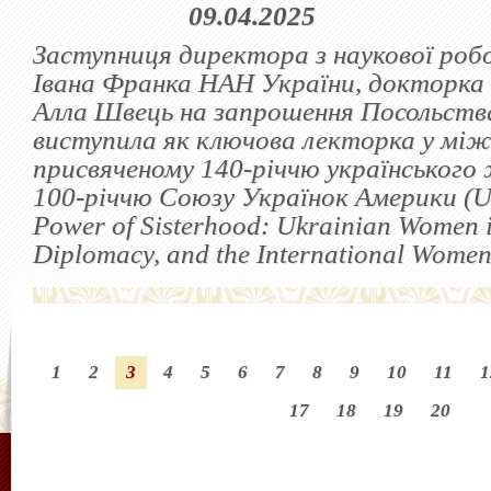
09.04.2025
Заступниця директора з наукової ро
Івана Франка НАН України, докторка 
Алла Швець на запрошення Посольств
виступила як ключова лекторка у між
присвяченому 140-річчю українського 
100-річчю Союзу Українок Америки (
Power of Sisterhood: Ukrainian Women i
Diplomacy, and the International Wome
1
2
3
4
5
6
7
8
9
10
11
1
17
18
19
20