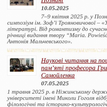
Познані
10.05.2025
7–9 квітня 2025 р. у Позн
симпозіум ім. Зоф’ї Трояновичової – «
літературі. Від романтизму до сучасн
річниці видання твору “Maria. Powieść
Антонія Мальчевського».
Наукові читання на по
пам’яті професора Гри
Самойленка
07.05.2025
1 травня 2025 р. в Ніжинському держ
університеті імені Миколи Гоголя від
філологічні та історико-культурологі