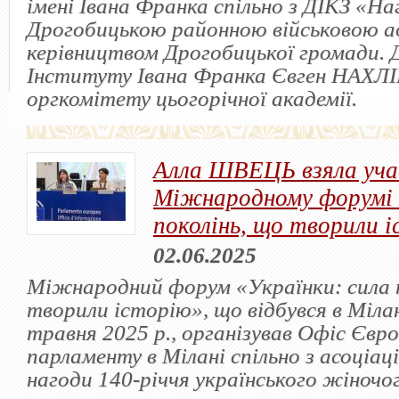
імені Івана Франка спільно з ДІКЗ «На
Дрогобицькою районною військовою а
керівництвом Дрогобицької громади.
Інституту Івана Франка Євген НАХЛІ
оргкомітету цьогорічної академії.
Алла ШВЕЦЬ взяла уча
Міжнародному форумі 
поколінь, що творили і
02.06.2025
Міжнародний форум «Українки: сила п
творили історію», що відбувся в Мілан
травня 2025 р., організував Офіс Євр
парламенту в Мілані спільно з асоціа
нагоди 140-річчя українського жіночог