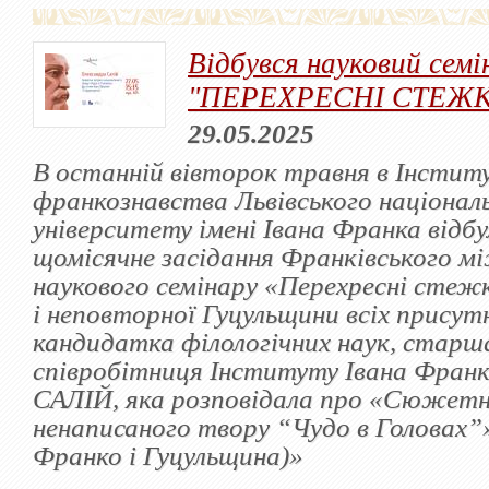
Відбувся науковий семі
"ПЕРЕХРЕСНІ СТЕЖ
29.05.2025
В останній вівторок травня в Інстит
франкознавства Львівського націонал
університету імені Івана Франка відб
щомісячне засідання Франківського м
наукового семінару «Перехресні стеж
і неповторної Гуцульщини всіх присут
кандидатка філологічних наук, старш
співробітниця Інституту Івана Фран
САЛІЙ, яка розповідала про «Сюжетн
ненаписаного твору “Чудо в Головах”»
Франко і Гуцульщина)»