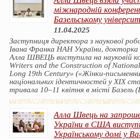
Алла Швець взяла учас
міжнародній конференц
Базельському універси
11.04.2025
Заступниця директора з наукової ро
Івана Франка НАН України, докторка 
Алла ШВЕЦЬ виступила на науковій к
Writers and the Construction of National 
Long 19th Century» («Жінки-письменни
національних ідентичностей у ХІХ сто
тривала 10–11 квітня в місті Базель 
Алла Швець на запрош
України в США виступи
Українському домі у В