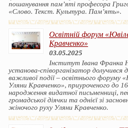
пошанування пам’яті професора Григ
«Слово. Текст. Культура. Пам’ять».
Освітній форум «Ювіле
Кравченко»
03.05.2025
Інститут Івана Франка 
установа-співорганізатор долучився д
важливої події – освітнього форуму «
Уляни Кравченко», приуроченого до 165
народження видатної письменниці, пед
громадської діячки та однієї зі заснов
жіночого руху Уляни Кравченко.