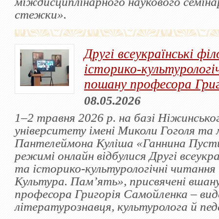
міждисциплінарного наукового семіна
стежки».
Другі всеукраїнські філ
історико-культурологі
пошану професора Гри
08.05.2026
1–2 травня 2026 р. на базі Ніжинськ
університету імені Миколи Гоголя та 
Пантелеймона Куліша «Ганнина Пусти
режимі онлайн відбулися Другі всеукра
та історико-культурологічні читання 
Культура. Пам’ять», присвячені вшан
професора Григорія Самойленка – ви
літературознавця, культуролога й пед