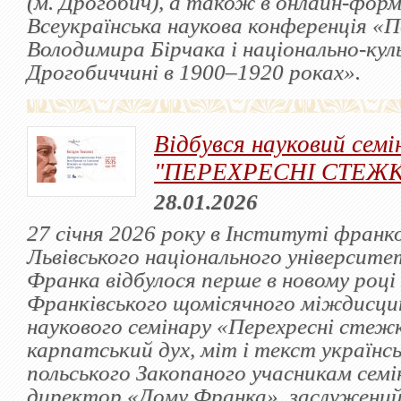
(м. Дрогобич), а також в онлайн-фор
Всеукраїнська наукова конференція «
Володимира Бірчака і національно-кул
Дрогобиччині в 1900–1920 роках».
Відбувся науковий семі
"ПЕРЕХРЕСНІ СТЕЖ
28.01.2026
27 січня 2026 року в Інституті франк
Львівського національного університет
Франка відбулося перше в новому році
Франківського щомісячного міждисци
наукового семінару «Перехресні стеж
карпатський дух, міт і текст українсь
польського Закопаного учасникам семі
директор «Дому Франка», заслужений