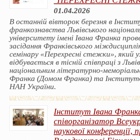
"ПЕРЕХРЕСНІ СТЕЖ
01.04.2026
В останній вівторок березня в Інстит
франкознавства Львівського націонал
університету імені Івана Франка пров
засідання Франківського міждисциплі
семінару «Перехресні стежки», який 
відбувається в тісній співпраці з Льві
національним літературно-меморіальн
Франка (Домом Франка) та Інститут
НАН України.
Інститут Івана Франк
співорганізатор Всеукр
наукової конференції, 