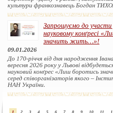
культури франкознавець Богдан ТИХ
Запрошуємо до участи
науковому конґресі «Л
значить жить…»!
09.01.2026
До 170-річчя від дня народження Іван
вересня 2026 року у Львові відбудет
науковий конґрес «Лиш боротись зн
серед співорганізаторів якого – Інст
НАН України.
1
2
3
4
5
6
7
8
9
10
11
1